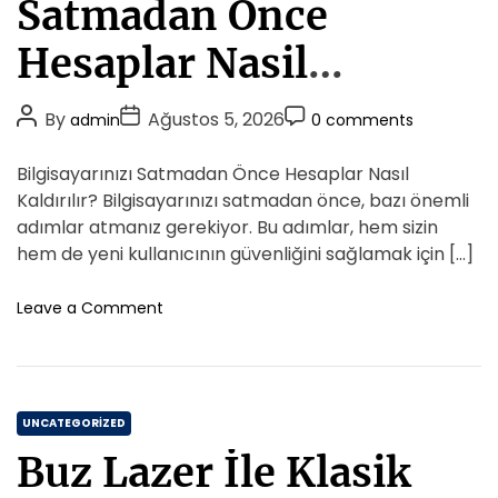
Satmadan Once
D
g
E
o
Hesaplar Nasil
r
Kaldirilir
i
P
P
P
By
Ağustos 5, 2026
admin
0 comments
e
o
o
o
s
s
s
s
Bilgisayarınızı Satmadan Önce Hesaplar Nasıl
t
t
t
Kaldırılır? Bilgisayarınızı satmadan önce, bazı önemli
A
D
C
adımlar atmanız gerekiyor. Bu adımlar, hem sizin
u
a
o
hem de yeni kullanıcının güvenliğini sağlamak için […]
t
t
m
h
e
m
o
Leave a Comment
o
n
e
B
r
n
i
t
l
C
g
UNCATEGORIZED
i
a
Buz Lazer İle Klasik
s
t
a