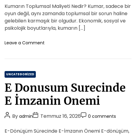
i
e
s
s
s
Kumarın Toplumsal Maliyeti Nedir? Kumar, sadece bir
z
e
t
t
t
T
oyun değil, aynı zamanda toplumsal bir sorun haline
s
A
D
i
C
gelebilen karmaşık bir olgudur. Ekonomik, sosyal ve
r
u
a
o
psikolojik boyutlarıyla, kumarın […]
n
t
t
m
a
h
e
m
o
Leave a Comment
k
o
n
e
V
K
r
n
e
u
t
E
m
l
C
a
UNCATEGORIZED
E
r
a
s
E Donusum Surecinde
i
t
t
n
e
e
E İmzanin Onemi
T
t
g
o
i
o
p
P
P
g
P
By
Temmuz 16, 2026
admin
0 comments
r
l
i
o
o
o
i
u
s
s
s
E-Dönüşüm Sürecinde E-İmzanın Önemi E-dönüşüm,
m
e