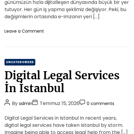
t
t
t
s
günümüzün hızla dijitalleşen dünyasında büyük bir yer
s
A
D
a
C
tutuyor. Her gün iş yapma şeklimiz değişiyor. Peki, bu
l
u
a
o
değişimlerin ortasında e-imzanın yeri […]
M
t
t
m
a
h
e
m
o
Leave a Comment
l
o
n
e
i
E
r
n
y
D
t
e
o
t
C
n
UNCATEGORIZED
i
u
a
N
Digital Legal Services
s
t
e
u
e
d
İn İstanbul
m
i
g
S
r
o
u
P
P
P
By
Temmuz 15, 2026
admin
0 comments
r
r
o
o
o
i
e
s
s
s
Digital Legal Services in Istanbul In recent years,
c
e
t
t
t
i
digital legal services have taken Istanbul by storm.
s
A
D
n
C
Imagine being able to access legal help from the […]