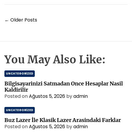
F
r
n
e
o
t
s
r
İ
Y
u
←
Older Posts
n
a
m
İ
z
s
ı
t
g
a
n
e
You May Also Like:
b
z
u
i
l
UNCATEGORIZED
n
m
Bilgisayarinizi Satmadan Once Hesaplar Nasil
e
Kaldirilir
s
Posted on
Ağustos 5, 2026
by
admin
i
UNCATEGORIZED
Buz Lazer İle Klasik Lazer Arasindaki Farklar
Posted on
Ağustos 5, 2026
by
admin