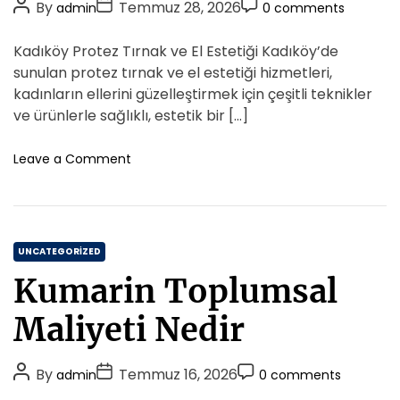
P
P
c
P
By
Temmuz 28, 2026
admin
0 comments
r
l
u
o
o
o
i
l
n
s
s
s
Kadıköy Protez Tırnak ve El Estetiği Kadıköy’de
e
e
1
t
t
t
t
sunulan protez tırnak ve el estetiği hizmetleri,
s
5
A
D
R
C
kadınların ellerini güzelleştirmek için çeşitli teknikler
M
i
u
a
o
ve ürünlerle sağlıklı, estetik bir […]
ə
s
t
t
m
s
k
h
e
l
m
o
Leave a Comment
s
ə
o
n
e
A
h
K
r
n
n
ə
a
t
d
t
d
S
C
i
UNCATEGORIZED
o
k
a
l
Kumarin Toplumsal
o
t
u
y
e
t
Maliyeti Nedir
P
i
g
r
o
o
o
P
P
n
P
By
Temmuz 16, 2026
admin
0 comments
r
t
s
o
o
o