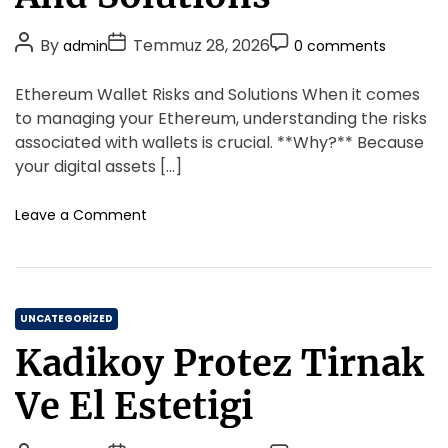
g
k
o
i
P
P
P
By
Temmuz 28, 2026
admin
0 comments
r
l
o
o
o
i
e
s
s
s
Ethereum Wallet Risks and Solutions When it comes
s
e
t
t
t
i
to managing your Ethereum, understanding the risks
s
A
D
m
C
associated with wallets is crucial. **Why?** Because
i
u
a
o
your digital assets […]
n
t
t
m
i
h
e
m
o
Leave a Comment
Y
o
n
e
u
E
r
n
k
t
t
s
h
ə
C
e
UNCATEGORIZED
l
r
a
t
Kadikoy Protez Tirnak
e
t
m
u
e
ə
Ve El Estetigi
m
k
g
W
U
o
a