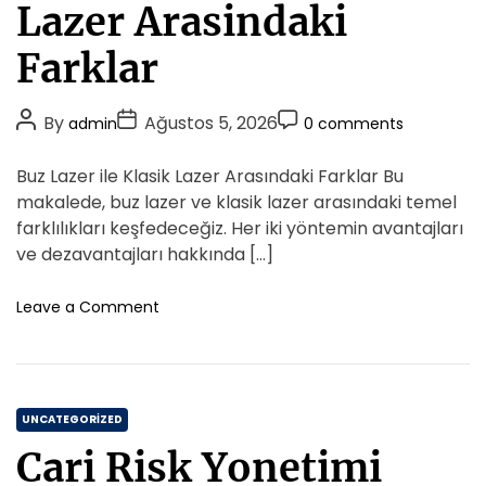
e
Lazer Arasindaki
y
g
a
o
Farklar
r
r
i
i
n
P
P
P
By
Ağustos 5, 2026
admin
0 comments
i
e
o
o
o
z
s
s
s
s
Buz Lazer ile Klasik Lazer Arasındaki Farklar Bu
i
t
t
t
S
makalede, buz lazer ve klasik lazer arasındaki temel
a
A
D
C
farklılıkları keşfedeceğiz. Her iki yöntemin avantajları
t
u
a
o
ve dezavantajları hakkında […]
m
t
t
m
a
h
e
m
o
Leave a Comment
d
o
n
e
a
B
r
n
n
u
t
O
z
n
C
L
UNCATEGORIZED
c
a
a
e
Cari Risk Yonetimi
z
t
H