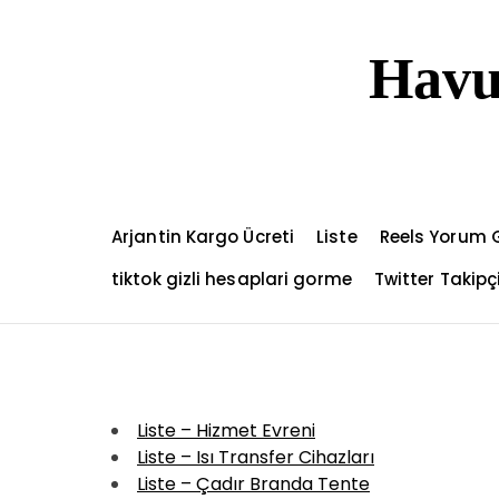
S
k
Havu
i
p
t
o
c
o
n
Arjantin Kargo Ücreti
Liste
Reels Yorum 
t
e
tiktok gizli hesaplari gorme
Twitter Takip
n
t
Liste – Hizmet Evreni
Liste – Isı Transfer Cihazları
Liste – Çadır Branda Tente