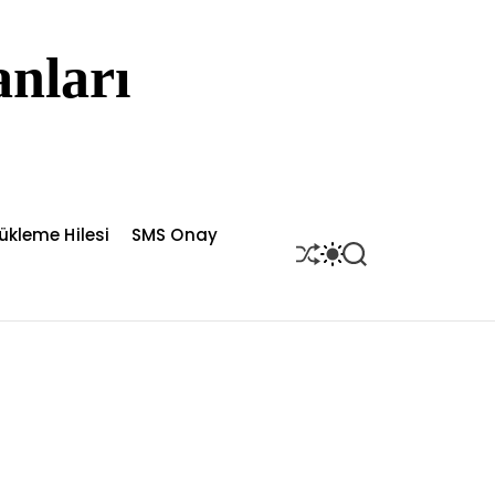
nları
ükleme Hilesi
SMS Onay
S
S
S
H
W
E
U
I
A
F
T
R
F
C
C
L
H
H
E
C
O
L
O
R
M
O