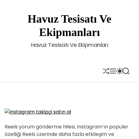
S
k
Havuz Tesisatı Ve
i
p
Ekipmanları
t
o
Havuz Tesisatı Ve Ekipmanları
c
o
n
t
S
M
S
S
H
E
W
E
e
U
N
I
A
n
F
U
T
R
t
F
C
C
L
H
H
E
C
O
L
O
R
Reels yorum gönderme hilesi, Instagram’ın popüler
M
özelliği Reels üzerinde daha fazla etkileşim ve
O