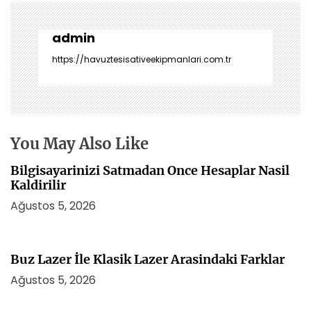
e
z
i
admin
n
https://havuztesisativeekipmanlari.com.tr
m
e
s
i
You May Also Like
Bilgisayarinizi Satmadan Once Hesaplar Nasil
Kaldirilir
Ağustos 5, 2026
Buz Lazer İle Klasik Lazer Arasindaki Farklar
Ağustos 5, 2026