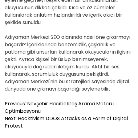
eyleme geçmeyi teşvik eden bir dil kullanılarak,
okuyucunun dikkati çekildi. Kısa ve öz cümleler
kullanılarak anlatım hızlandırıldı ve içerik akıcı bir
şekilde sunuldu.
Adıyaman Merkezi SEO alanında nasıl öne çıkarmayı
başardı? İçeriklerinde benzersizlik, şaşkınlık ve
patlama gibi unsurları kullanarak okuyucuların ilgisini
çekti. Ayrıca kişisel bir üslup benimseyerek,
okuyucuyla doğrudan iletişim kurdu. Aktif bir ses
kullanarak, sorumluluk duygusunu pekiştirdi.
Adıyaman Merkezi'nin bu stratejileri sayesinde dijital
dünyada öne çıkmayı başardığı söylenebilir.
Y
Previous:
Nevşehir Hacıbektaş Arama Motoru
a
Optimizasyonu
z
Next:
Hacktivism DDOS Attacks as a Form of Digital
ı
Protest
g