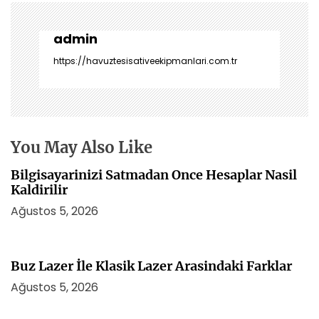
ı
g
e
admin
z
https://havuztesisativeekipmanlari.com.tr
i
n
m
e
s
You May Also Like
i
Bilgisayarinizi Satmadan Once Hesaplar Nasil
Kaldirilir
Ağustos 5, 2026
Buz Lazer İle Klasik Lazer Arasindaki Farklar
Ağustos 5, 2026