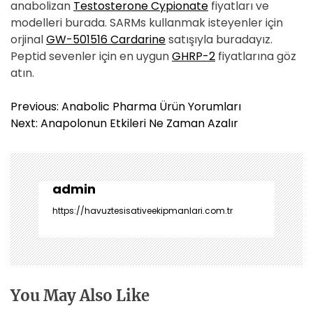
anabolizan
Testosterone Cypionate
fiyatları ve
modelleri burada. SARMs kullanmak isteyenler için
orjinal
GW-501516 Cardarine
satışıyla buradayız.
Peptid sevenler için en uygun
GHRP-2
fiyatlarına göz
atın.
Y
Previous:
Anabolic Pharma Ürün Yorumları
a
Next:
Anapolonun Etkileri Ne Zaman Azalır
z
ı
g
e
admin
z
https://havuztesisativeekipmanlari.com.tr
i
n
m
e
s
You May Also Like
i