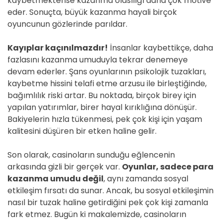
kaybetmektense kazanma olasılığı daha çok motive
eder. Sonuçta, büyük kazanma hayali birçok
oyuncunun gözlerinde parıldar.
Kayıplar kaçınılmazdır!
İnsanlar kaybettikçe, daha
fazlasını kazanma umuduyla tekrar denemeye
devam ederler. Şans oyunlarının psikolojik tuzakları,
kaybetme hissini telafi etme arzusu ile birleştiğinde,
bağımlılık riski artar. Bu noktada, birçok birey için
yapılan yatırımlar, birer hayal kırıklığına dönüşür.
Bakiyelerin hızla tükenmesi, pek çok kişi için yaşam
kalitesini düşüren bir etken haline gelir.
Son olarak, casinoların sunduğu eğlencenin
arkasında gizli bir gerçek var.
Oyunlar, sadece para
kazanma umudu değil
, aynı zamanda sosyal
etkileşim fırsatı da sunar. Ancak, bu sosyal etkileşimin
nasıl bir tuzak haline getirdiğini pek çok kişi zamanla
fark etmez. Bugün ki makalemizde, casinoların