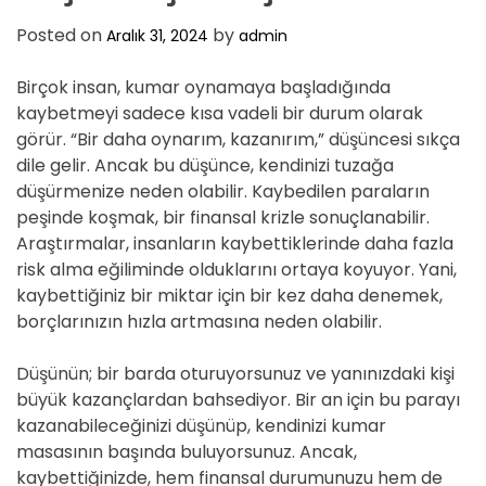
D
E
Posted on
by
Aralık 31, 2024
admin
Birçok insan, kumar oynamaya başladığında
kaybetmeyi sadece kısa vadeli bir durum olarak
görür. “Bir daha oynarım, kazanırım,” düşüncesi sıkça
dile gelir. Ancak bu düşünce, kendinizi tuzağa
düşürmenize neden olabilir. Kaybedilen paraların
peşinde koşmak, bir finansal krizle sonuçlanabilir.
Araştırmalar, insanların kaybettiklerinde daha fazla
risk alma eğiliminde olduklarını ortaya koyuyor. Yani,
kaybettiğiniz bir miktar için bir kez daha denemek,
borçlarınızın hızla artmasına neden olabilir.
Düşünün; bir barda oturuyorsunuz ve yanınızdaki kişi
büyük kazançlardan bahsediyor. Bir an için bu parayı
kazanabileceğinizi düşünüp, kendinizi kumar
masasının başında buluyorsunuz. Ancak,
kaybettiğinizde, hem finansal durumunuzu hem de