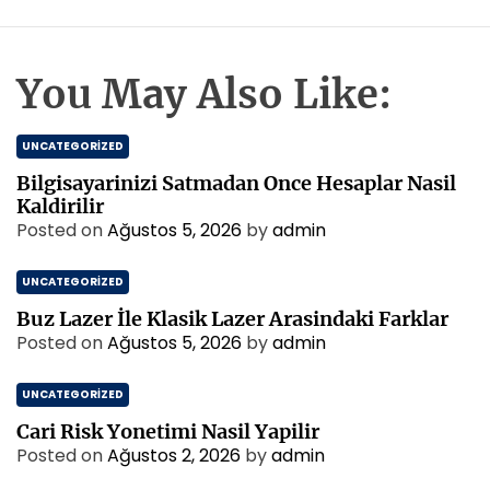
You May Also Like:
UNCATEGORIZED
Bilgisayarinizi Satmadan Once Hesaplar Nasil
Kaldirilir
Posted on
Ağustos 5, 2026
by
admin
UNCATEGORIZED
Buz Lazer İle Klasik Lazer Arasindaki Farklar
Posted on
Ağustos 5, 2026
by
admin
UNCATEGORIZED
Cari Risk Yonetimi Nasil Yapilir
Posted on
Ağustos 2, 2026
by
admin