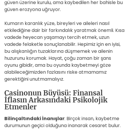
güven üzerine kurulu, ama kaybedilen her bahisle bu
güven erozyona uğruyor.
Kumarın karanlık yüze, bireyleri ve aileleri nasıl
etkilediğine dair bir farkındalık yaratmak önemli. Kısa
vadede heyecan yaşamayı tercih etmek, uzun
vadede felaketle sonuçlanabilir. Hepimiz için en iyisi,
bu alışkanlığın tuzaklarına düşmemek ve ailenin
huzurunu korumak. Hayat, çoğu zaman bir şans
oyunu gibidir, ama bu oyunda kaybetmeyi göze
alabileceğimizden fazlasını riske atmamamız
gerektiğini unutmamalıyız.
Casinonun Büyüsü: Finansal
İflasın Arkasındaki Psikolojik
Etmenler
Bilinçaltındaki İnanışlar
: Birçok insan, kaybetme
durumunun geçici olduğuna inanarak cesaret bulur.