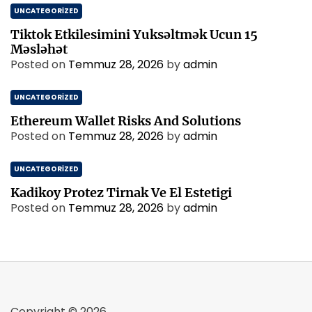
UNCATEGORIZED
Tiktok Etkilesimini Yuksəltmək Ucun 15
Məsləhət
Posted on
Temmuz 28, 2026
by
admin
UNCATEGORIZED
Ethereum Wallet Risks And Solutions
Posted on
Temmuz 28, 2026
by
admin
UNCATEGORIZED
Kadikoy Protez Tirnak Ve El Estetigi
Posted on
Temmuz 28, 2026
by
admin
Copyright © 2026