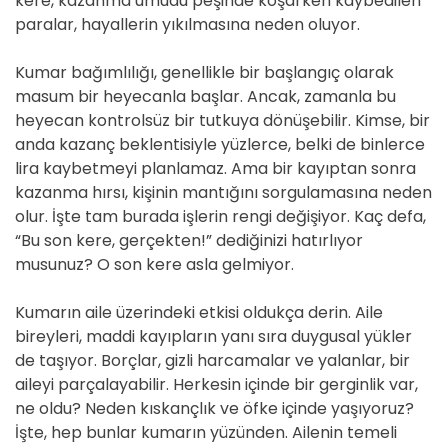
kere, kazanma umudu peşinde koşarken kaybedilen
paralar, hayallerin yıkılmasına neden oluyor.
Kumar bağımlılığı, genellikle bir başlangıç olarak
masum bir heyecanla başlar. Ancak, zamanla bu
heyecan kontrolsüz bir tutkuya dönüşebilir. Kimse, bir
anda kazanç beklentisiyle yüzlerce, belki de binlerce
lira kaybetmeyi planlamaz. Ama bir kayıptan sonra
kazanma hırsı, kişinin mantığını sorgulamasına neden
olur. İşte tam burada işlerin rengi değişiyor. Kaç defa,
“Bu son kere, gerçekten!” dediğinizi hatırlıyor
musunuz? O son kere asla gelmiyor.
Kumarın aile üzerindeki etkisi oldukça derin. Aile
bireyleri, maddi kayıpların yanı sıra duygusal yükler
de taşıyor. Borçlar, gizli harcamalar ve yalanlar, bir
aileyi parçalayabilir. Herkesin içinde bir gerginlik var,
ne oldu? Neden kıskançlık ve öfke içinde yaşıyoruz?
İşte, hep bunlar kumarın yüzünden. Ailenin temeli