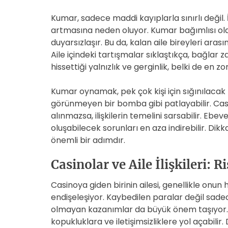
Kumar, sadece maddi kayıplarla sınırlı değil. 
artmasına neden oluyor. Kumar bağımlısı olan b
duyarsızlaşır. Bu da, kalan aile bireyleri arası
Aile içindeki tartışmalar sıklaştıkça, bağlar z
hissettiği yalnızlık ve gerginlik, belki de en zo
Kumar oynamak, pek çok kişi için sığınılacak 
görünmeyen bir bomba gibi patlayabilir. Cas
alınmazsa, ilişkilerin temelini sarsabilir. Ebe
oluşabilecek sorunları en aza indirebilir. Dik
önemli bir adımdır.
Casinolar ve Aile İlişkileri: 
Casinoya giden birinin ailesi, genellikle on
endişeleşiyor. Kaybedilen paralar değil sad
olmayan kazanımlar da büyük önem taşıyor. 
kopukluklara ve iletişimsizliklere yol açabili