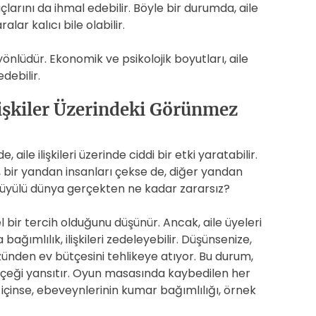
larını da ihmal edebilir. Böyle bir durumda, aile
lar kalıcı bile olabilir.
k yönlüdür. Ekonomik ve psikolojik boyutları, aile
debilir.
lişkiler Üzerindeki Görünmez
aile ilişkileri üzerinde ciddi bir etki yaratabilir.
bir yandan insanları çekse de, diğer yandan
u büyülü dünya gerçekten ne kadar zararsız?
bir tercih olduğunu düşünür. Ancak, aile üyeleri
bağımlılık, ilişkileri zedeleyebilir. Düşünsenize,
zünden ev bütçesini tehlikeye atıyor. Bu durum,
çeği yansıtır. Oyun masasında kaybedilen her
ar içinse, ebeveynlerinin kumar bağımlılığı, örnek