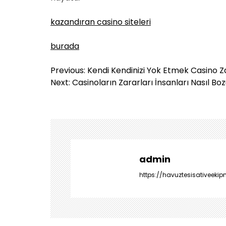
kazandıran casino siteleri
burada
Y
Previous:
Kendi Kendinizi Yok Etmek Casino Zar
a
Next:
Casinoların Zararları İnsanları Nasıl Bo
z
ı
g
e
z
i
admin
n
https://havuztesisativeekip
m
e
s
i