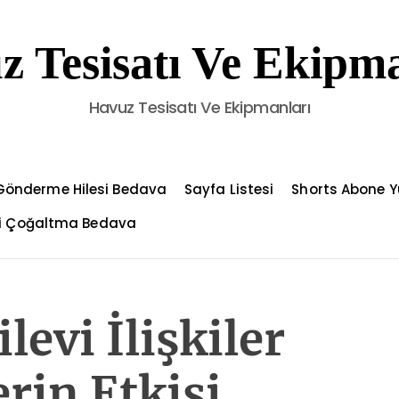
z Tesisatı Ve Ekipma
Havuz Tesisatı Ve Ekipmanları
Gönderme Hilesi Bedava
Sayfa Listesi
Shorts Abone Y
çi Çoğaltma Bedava
levi İlişkiler
rin Etkisi