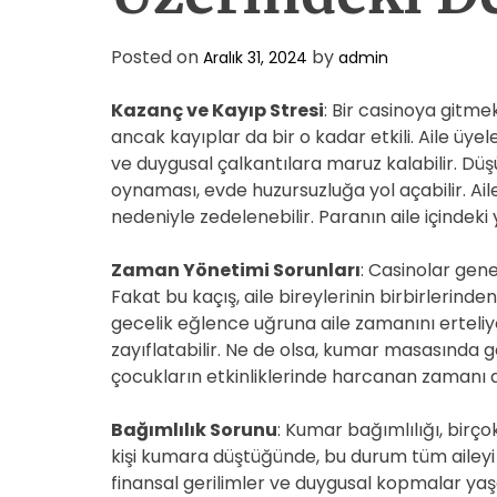
Posted on
by
Aralık 31, 2024
admin
Kazanç ve Kayıp Stresi
: Bir casinoya gitme
ancak kayıplar da bir o kadar etkili. Aile üye
ve duygusal çalkantılara maruz kalabilir. Düşü
oynaması, evde huzursuzluğa yol açabilir. Aile 
nedeniyle zedelenebilir. Paranın aile içindeki
Zaman Yönetimi Sorunları
: Casinolar gene
Fakat bu kaçış, aile bireylerinin birbirlerinde
gecelik eğlence uğruna aile zamanını erteliyor.
zayıflatabilir. Ne de olsa, kumar masasında g
çocukların etkinliklerinde harcanan zamanı al
Bağımlılık Sorunu
: Kumar bağımlılığı, birçok
kişi kumara düştüğünde, bu durum tüm aileyi e
finansal gerilimler ve duygusal kopmalar yaşan