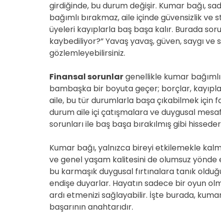
girdiğinde, bu durum değişir. Kumar bağı, 
bağımlı bırakmaz, aile içinde güvensizlik ve s
üyeleri kayıplarla baş başa kalır. Burada so
kaybediliyor?” Yavaş yavaş, güven, saygı ve 
gözlemleyebilirsiniz.
Finansal sorunlar
genellikle kumar bağımlılı
bambaşka bir boyuta geçer; borçlar, kayıplar 
aile, bu tür durumlarla başa çıkabilmek için fa
durum aile içi çatışmalara ve duygusal mesaf
sorunları ile baş başa bırakılmış gibi hisseder
Kumar bağı, yalnızca bireyi etkilemekle kalma
ve genel yaşam kalitesini de olumsuz yönde e
bu karmaşık duygusal fırtınalara tanık oldu
endişe duyarlar. Hayatın sadece bir oyun ol
ardı etmenizi sağlayabilir. İşte burada, kumar
başarının anahtarıdır.