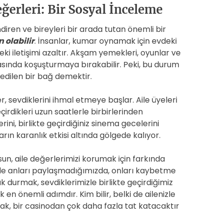
ğerleri: Bir Sosyal İnceleme
endiren ve bireyleri bir arada tutan önemli bir
 olabilir
. İnsanlar, kumar oynamak için evdeki
deki iletişimi azaltır. Akşam yemekleri, oyunlar ve
asında koşuşturmaya bırakabilir. Peki, bu durum
dilen bir bağ demektir.
, sevdiklerini ihmal etmeye başlar. Aile üyeleri
rdikleri uzun saatlerle birbirlerinden
ini, birlikte geçirdiğiniz sinema gecelerini
rın karanlık etkisi altında gölgede kalıyor.
sun, aile değerlerimizi korumak için farkında
mizle anları paylaşmadığımızda, onları kaybetme
k durmak, sevdiklerimizle birlikte geçirdiğimiz
 en önemli adımdır. Kim bilir, belki de ailenizle
k, bir casinodan çok daha fazla tat katacaktır