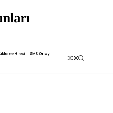
nları
ükleme Hilesi
SMS Onay
S
S
S
H
W
E
U
I
A
F
T
R
F
C
C
L
H
H
E
C
O
L
O
R
M
O