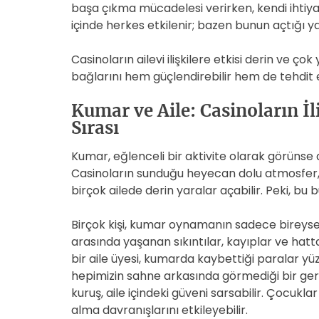
başa çıkma mücadelesi verirken, kendi ihtiyaç
içinde herkes etkilenir; bazen bunun açtığı yara
Casinoların ailevi ilişkilere etkisi derin ve ço
bağlarını hem güçlendirebilir hem de tehdit e
Kumar ve Aile: Casinoların İ
Sırası
Kumar, eğlenceli bir aktivite olarak görünse de, 
Casinoların sunduğu heyecan dolu atmosfer, 
birçok ailede derin yaralar açabilir. Peki, b
Birçok kişi, kumar oynamanın sadece bireysel 
arasında yaşanan sıkıntılar, kayıplar ve hatta 
bir aile üyesi, kumarda kaybettiği paralar yü
hepimizin sahne arkasında görmediği bir ger
kuruş, aile içindeki güveni sarsabilir. Çocukl
alma davranışlarını etkileyebilir.