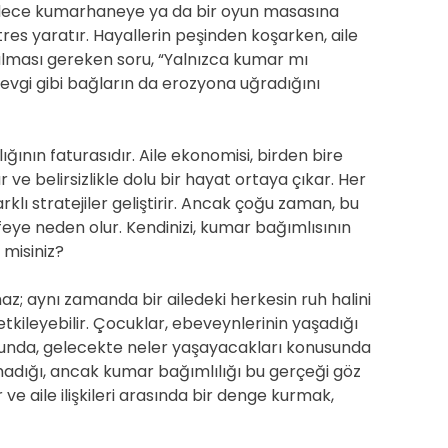
sadece kumarhaneye ya da bir oyun masasına
tres yaratır. Hayallerin peşinden koşarken, aile
rulması gereken soru, “Yalnızca kumar mı
sevgi gibi bağların da erozyona uğradığını
ğının faturasıdır. Aile ekonomisi, birden bire
ve belirsizlikle dolu bir hayat ortaya çıkar. Her
rklı stratejiler geliştirir. Ancak çoğu zaman, bu
eye neden olur. Kendinizi, kumar bağımlısının
 misiniz?
z; aynı zamanda bir ailedeki herkesin ruh halini
tkileyebilir. Çocuklar, ebeveynlerinin yaşadığı
ğunda, gelecekte neler yaşayacakları konusunda
madığı, ancak kumar bağımlılığı bu gerçeği göz
 ve aile ilişkileri arasında bir denge kurmak,