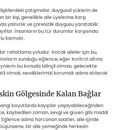
İlişkilerdeki çatışmalar, duygusal yüklerin de
ir kişi, genellikle aile üyelerine karşı
nda yalnızlık ve çaresizlik duygusu yaratabilir.
ayıflar. İnsanların bu tür durumlar karşısında
rlu kısmıdır.
bir rahatlama yoludur. Ancak aileler için bu,
inoların sunduğu eğlence, eğer kontrol altına
veynlerin bu konuda bilinçli olması, gelecekte
katli olmak, sevdiklerimizi korumak adına atılacak
Riskin Gölgesinde Kalan Bağlar
un hangi boyutlarda kayıplar yaşayabileceğinden
ece, kaybedilen zaman, sevgi ve güven gibi maddi
Eğlence adına harcanan saatler, aile içinde
r. Düşünsene, bir aile yemeğinde herkesin