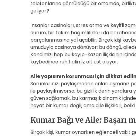
telefonlarına gömüldüğü bir ortamda, birlik
geliyor?
İnsanlar casinoları, stres atma ve keyifli z
durum, bir takım bağımlılıkları da beraberinde
parçalanmasına yol açabilir. Birçok kişi kay
umuduyla casinoya dönüyor; bu döngü, ailed
Kendimizi hep bu kayıp-kazan ilişkisinin içind
kaybedince ruh halimiz alt üst oluyor.
Aile yapısının korunması için dikkat edil
Sorunlarınızı paylaşmadan onları aşmanız pe
ile paylaşılmıyorsa, bu gizlilik derin yaralara 
güven sağlamak, bu karmaşık dinamik içinde 
hayat bir kumar değil; ama aile ilişkileri, be
Kumar Bağı ve Aile: Başarı 
Birçok kişi, kumar oynarken eğlenceli vakit geç