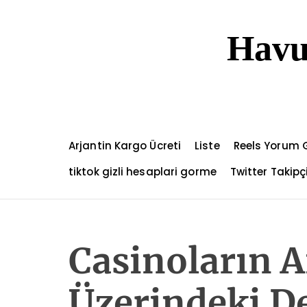
S
k
Havu
i
p
t
o
c
o
n
Arjantin Kargo Ücreti
Liste
Reels Yorum 
t
e
tiktok gizli hesaplari gorme
Twitter Takip
n
t
Casinoların Ai
Üzerindeki De