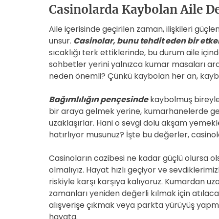
Casinolarda Kaybolan Aile De
Aile içerisinde geçirilen zaman, ilişkileri güçl
unsur.
Casinolar, bunu tehdit eden bir etken
sıcaklığı terk ettiklerinde, bu durum aile için
sohbetler yerini yalnızca kumar masaları ar
neden önemli? Çünkü kaybolan her an, kaybe
Bağımlılığın pençesinde
kaybolmuş bireyler
bir araya gelmek yerine, kumarhanelerde geçi
uzaklaşırlar. Hani o sevgi dolu akşam yemekler
hatırlıyor musunuz? İşte bu değerler, casinola
Casinoların cazibesi ne kadar güçlü olursa ol
olmalıyız. Hayat hızlı geçiyor ve sevdikleri
riskiyle karşı karşıya kalıyoruz. Kumardan uza
zamanları yeniden değerli kılmak için atılacak
alışverişe çıkmak veya parkta yürüyüş yapma
hayata.