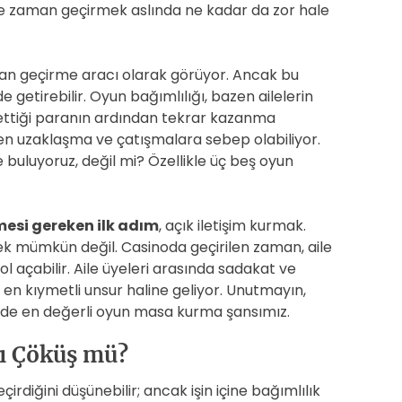
te zaman geçirmek aslında ne kadar da zor hale
aman geçirme aracı olarak görüyor. Ancak bu
 getirebilir. Oyun bağımlılığı, bazen ailelerin
bettiği paranın ardından tekrar kazanma
en uzaklaşma ve çatışmalara sebep olabiliyor.
e buluyoruz, değil mi? Özellikle üç beş oyun
mesi gereken ilk adım
, açık iletişim kurmak.
k mümkün değil. Casinoda geçirilen zaman, aile
yol açabilir. Aile üyeleri arasında sadakat ve
en kıymetli unsur haline geliyor. Unutmayın,
lki de en değerli oyun masa kurma şansımız.
mı Çöküş mü?
irdiğini düşünebilir; ancak işin içine bağımlılık