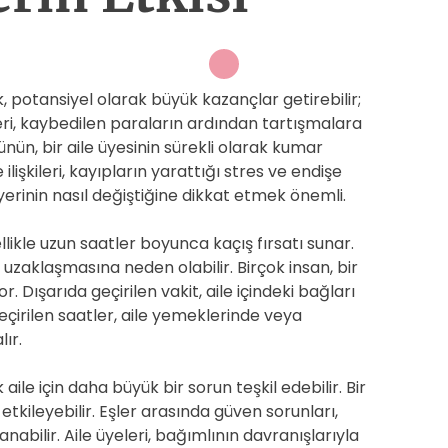
k, potansiyel olarak büyük kazançlar getirebilir;
leri, kaybedilen paraların ardından tartışmalara
nün, bir aile üyesinin sürekli olarak kumar
ilişkileri, kayıpların yarattığı stres ve endişe
 yerinin nasıl değiştiğine dikkat etmek önemli.
llikle uzun saatler boyunca kaçış fırsatı sunar.
n uzaklaşmasına neden olabilir. Birçok insan, bir
 Dışarıda geçirilen vakit, aile içindeki bağları
eçirilen saatler, aile yemeklerinde veya
ır.
 aile için daha büyük bir sorun teşkil edebilir. Bir
tkileyebilir. Eşler arasında güven sorunları,
abilir. Aile üyeleri, bağımlının davranışlarıyla