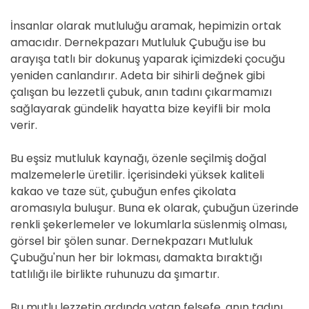
D
E
İnsanlar olarak mutluluğu aramak, hepimizin ortak
amacıdır. Dernekpazarı Mutluluk Çubuğu ise bu
arayışa tatlı bir dokunuş yaparak içimizdeki çocuğu
yeniden canlandırır. Adeta bir sihirli değnek gibi
çalışan bu lezzetli çubuk, anın tadını çıkarmamızı
sağlayarak gündelik hayatta bize keyifli bir mola
verir.
Bu eşsiz mutluluk kaynağı, özenle seçilmiş doğal
malzemelerle üretilir. İçerisindeki yüksek kaliteli
kakao ve taze süt, çubuğun enfes çikolata
aromasıyla buluşur. Buna ek olarak, çubuğun üzerinde
renkli şekerlemeler ve lokumlarla süslenmiş olması,
görsel bir şölen sunar. Dernekpazarı Mutluluk
Çubuğu'nun her bir lokması, damakta bıraktığı
tatlılığı ile birlikte ruhunuzu da şımartır.
Bu mutlu lezzetin ardında yatan felsefe, anın tadını