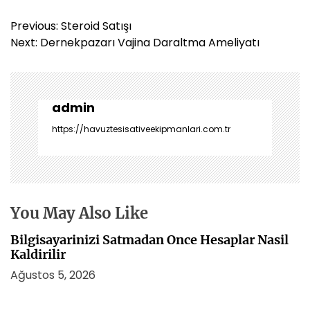
Y
Previous:
Steroid Satışı
a
Next:
Dernekpazarı Vajina Daraltma Ameliyatı
z
ı
g
e
admin
z
https://havuztesisativeekipmanlari.com.tr
i
n
m
e
s
You May Also Like
i
Bilgisayarinizi Satmadan Once Hesaplar Nasil
Kaldirilir
Ağustos 5, 2026