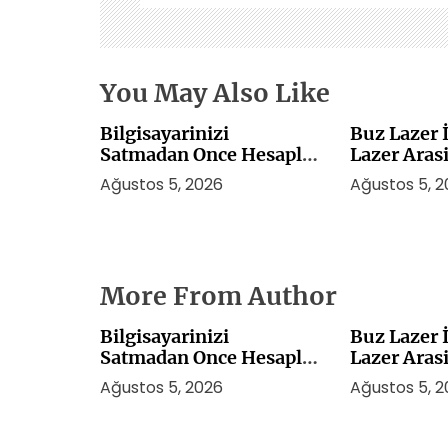
s
i
You May Also Like
Bilgisayarinizi
Buz Lazer İ
Satmadan Once Hesaplar
Lazer Aras
Nasil Kaldirilir
Ağustos 5, 2026
Ağustos 5, 
More From Author
Bilgisayarinizi
Buz Lazer İ
Satmadan Once Hesaplar
Lazer Aras
Nasil Kaldirilir
Ağustos 5, 2026
Ağustos 5, 