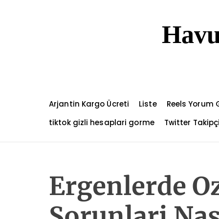
S
k
Havu
i
p
t
o
c
o
n
Arjantin Kargo Ücreti
Liste
Reels Yorum 
t
e
tiktok gizli hesaplari gorme
Twitter Takip
n
t
Ergenlerde O
Sorunlari Nas