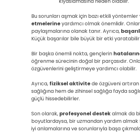
kıyaslamasına neden olabilir.
Bu sorunları aşmak için bazı etkili yöntemler 
etmelerine
yardımcı olmak önemlidir. Onlara
paylaşmalarına olanak tanır. Ayrıca,
başarı
Küçük başarılar bile büyük bir etki yaratabilir
Bir başka önemli nokta, gençlerin
hataların
öğrenme sürecinin doğal bir parçasıdır. Onla
özgüvenlerini geliştirmeye yardımcı olabilir.
Ayrıca,
fiziksel aktivite
de özgüveni artıran
sağlığına hem de zihinsel sağlığa fayda sağl
güçlü hissedebilirler.
Son olarak,
profesyonel destek
almak da bi
boyutlardaysa, bir uzmandan yardım almak fay
iyi anlamalarına ve sorunlarıyla başa çıkmala