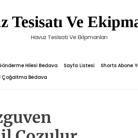
z Tesisatı Ve Ekipma
Havuz Tesisatı Ve Ekipmanları
Gönderme Hilesi Bedava
Sayfa Listesi
Shorts Abone Y
çi Çoğaltma Bedava
zguven
il Cozulur