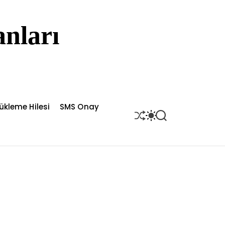
nları
ükleme Hilesi
SMS Onay
S
S
S
H
W
E
U
I
A
F
T
R
F
C
C
L
H
H
E
C
O
L
O
R
M
O