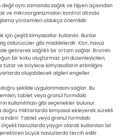
değil aynı zamanda sağlık ve hijyen açısından
mak ve mikroorganizmaları kontrol altında
ajlama yöntemleri oldukça önemlidir.
için çeşitli kimyasallar kullanılır. Bunlar
 alg öldürücüler gibi maddelerdir. Klor, havuz
ale getirerek sağlıklı bir ortam sağlar. Bromin
yoğun bir koku oluşturmaz. pH düzenleyicileri,
 tutar ve böylece kimyasalların etkinliğini
uvarlarda oluşabilecek algleri engeller.
doğru şekilde uygulanmasını sağlar. Bu
emleri, tablet veya granül formdaki
rın kullanılması gibi seçenekler bulunur.
 doğru miktarlarda kimyasal ekleyerek sürekli
aza indirir. Tablet veya granül formdaki
ölçekli havuzlarda yaygın olarak kullanılan bir
gerektiren büyük havuzlarda tercih edilir.