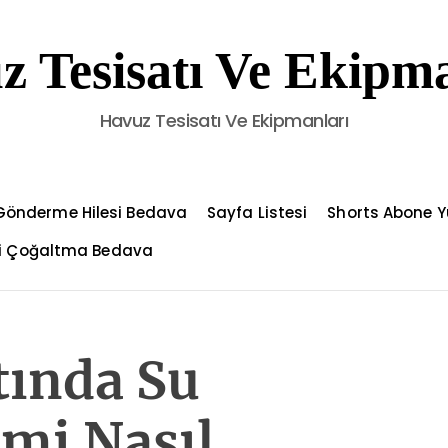
z Tesisatı Ve Ekipma
Havuz Tesisatı Ve Ekipmanları
Gönderme Hilesi Bedava
Sayfa Listesi
Shorts Abone Y
çi Çoğaltma Bedava
tında Su
mi Nasıl