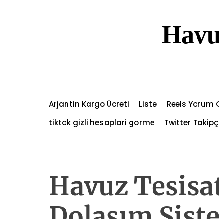
S
k
Havu
i
p
t
o
c
o
n
Arjantin Kargo Ücreti
Liste
Reels Yorum 
t
e
tiktok gizli hesaplari gorme
Twitter Takip
n
t
Havuz Tesisa
Dolaşım Siste