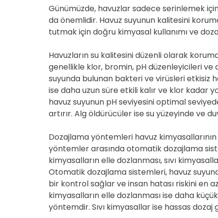
Günümüzde, havuzlar sadece serinlemek için 
da önemlidir. Havuz suyunun kalitesini koru
tutmak için doğru kimyasal kullanımı ve doz
Havuzların su kalitesini düzenli olarak korumak 
genellikle klor, bromin, pH düzenleyicileri ve
suyunda bulunan bakteri ve virüsleri etkisiz h
ise daha uzun süre etkili kalır ve klor kadar 
havuz suyunun pH seviyesini optimal seviyede
artırır. Alg öldürücüler ise su yüzeyinde ve d
Dozajlama yöntemleri havuz kimyasallarının 
yöntemler arasında otomatik dozajlama sist
kimyasalların elle dozlanması, sıvı kimyasalla
Otomatik dozajlama sistemleri, havuz suyuna
bir kontrol sağlar ve insan hatası riskini en 
kimyasalların elle dozlanması ise daha küçük 
yöntemdir. Sıvı kimyasallar ise hassas dozaj 