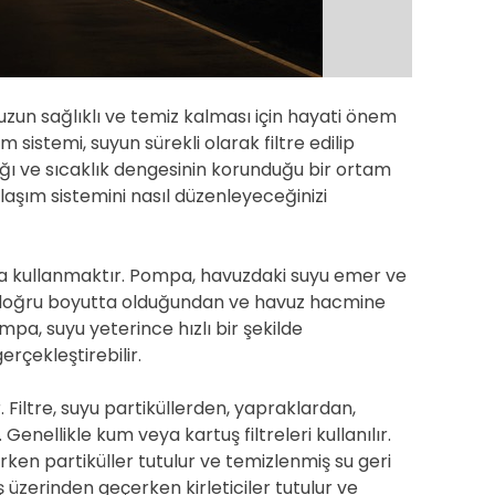
d
t
i
m
e
uzun sağlıklı ve temiz kalması için hayati önem
 sistemi, suyun sürekli olarak filtre edilip
ldığı ve sıcaklık dengesinin korunduğu bir ortam
laşım sistemini nasıl düzenleyeceğinizi
mpa kullanmaktır. Pompa, havuzdaki suyu emer ve
n doğru boyutta olduğundan ve havuz hacmine
mpa, suyu yeterince hızlı bir şekilde
gerçekleştirebilir.
 Filtre, suyu partiküllerden, yapraklardan,
Genellikle kum veya kartuş filtreleri kullanılır.
ken partiküller tutulur ve temizlenmiş su geri
ş üzerinden geçerken kirleticiler tutulur ve