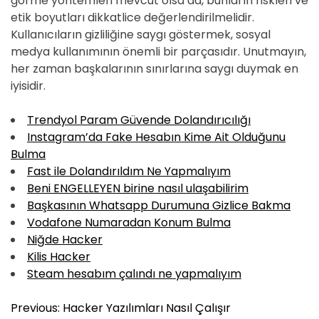
görme yöntemleri mevcut olsa da, bunların riskleri ve
etik boyutları dikkatlice değerlendirilmelidir.
Kullanıcıların gizliliğine saygı göstermek, sosyal
medya kullanımının önemli bir parçasıdır. Unutmayın,
her zaman başkalarının sınırlarına saygı duymak en
iyisidir.
Trendyol Param Güvende Dolandırıcılığı
Instagram’da Fake Hesabın Kime Ait Olduğunu
Bulma
Fast ile Dolandırıldım Ne Yapmalıyım
Beni ENGELLEYEN birine nasıl ulaşabilirim
Başkasının Whatsapp Durumuna Gizlice Bakma
Vodafone Numaradan Konum Bulma
Niğde Hacker
Kilis Hacker
Steam hesabım çalındı ne yapmalıyım
Y
Previous:
Hacker Yazılımları Nasıl Çalışır