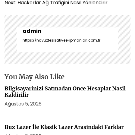
a
Next:
Hackerlar Ağ Trafiğini Nasıl Yönlendirir
z
ı
g
e
admin
z
https://havuztesisativeekipmanlari.com.tr
i
n
m
e
s
You May Also Like
i
Bilgisayarinizi Satmadan Once Hesaplar Nasil
Kaldirilir
Ağustos 5, 2026
Buz Lazer İle Klasik Lazer Arasindaki Farklar