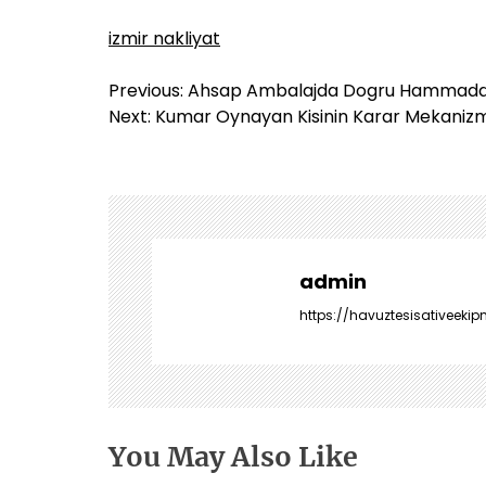
izmir nakliyat
Y
Previous:
Ahsap Ambalajda Dogru Hammad
a
Next:
Kumar Oynayan Kisinin Karar Mekanizm
z
ı
g
e
z
i
admin
n
https://havuztesisativeekip
m
e
s
i
You May Also Like