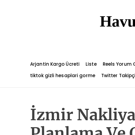
S
k
Havu
i
p
t
o
c
o
n
Arjantin Kargo Ücreti
Liste
Reels Yorum 
t
e
tiktok gizli hesaplari gorme
Twitter Takip
n
t
İzmir Nakliy
Planlama Ve 