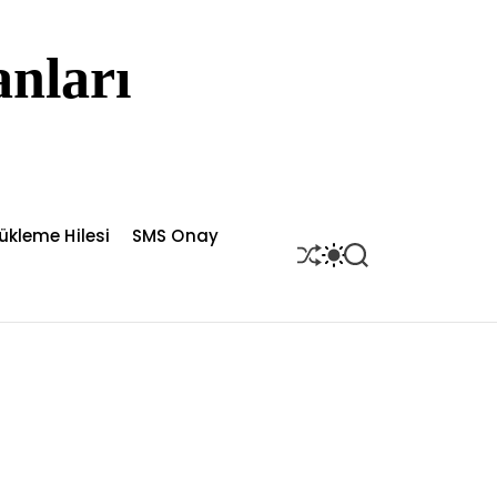
nları
ükleme Hilesi
SMS Onay
S
S
S
H
W
E
U
I
A
F
T
R
F
C
C
L
H
H
E
C
O
L
O
R
M
O