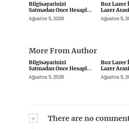
Bilgisayarinizi
Buz Lazer İ
Satmadan Once Hesaplar
Lazer Aras
Nasil Kaldirilir
Ağustos 5, 2026
Ağustos 5, 
More From Author
Bilgisayarinizi
Buz Lazer İ
Satmadan Once Hesaplar
Lazer Aras
Nasil Kaldirilir
Ağustos 5, 2026
Ağustos 5, 
+
There are no commen