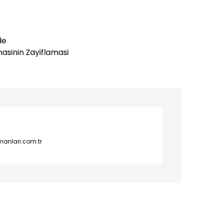
de
asinin Zayiflamasi
manlari.com.tr