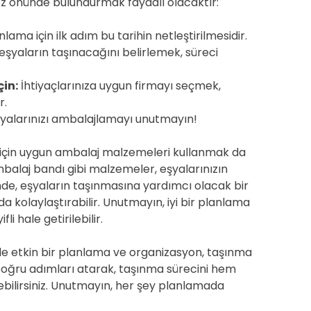
z önünde bulundurmak faydalı olacaktır:
lama için ilk adım bu tarihin netleştirilmesidir.
eşyaların taşınacağını belirlemek, süreci
çin:
İhtiyaçlarınıza uygun firmayı seçmek,
r.
yalarınızı ambalajlamayı unutmayın!
i için uygun ambalaj malzemeleri kullanmak da
mbalaj bandı gibi malzemeler, eşyalarınızın
nde, eşyaların taşınmasına yardımcı olacak bir
a kolaylaştırabilir. Unutmayın, iyi bir planlama
i hale getirilebilir.
nde etkin bir planlama ve organizasyon, taşınma
. Doğru adımları atarak, taşınma sürecini hem
ebilirsiniz. Unutmayın, her şey planlamada