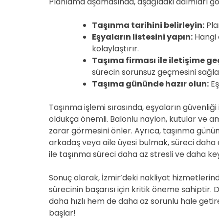
Planlama aşamasında, aşağıdaki adımları gö
Taşınma tarihini belirleyin:
Plan
Eşyaların listesini yapın:
Hangi 
kolaylaştırır.
Taşıma firması ile iletişime ge
sürecin sorunsuz geçmesini sağla
Taşıma gününde hazır olun:
Eş
Taşınma işlemi sırasında, eşyaların güvenliğ
oldukça önemli. Balonlu naylon, kutular ve a
zarar görmesini önler. Ayrıca, taşınma günü
arkadaş veya aile üyesi bulmak, süreci daha d
ile taşınma süreci daha az stresli ve daha keyifl
Sonuç olarak, İzmir’deki nakliyat hizmetleri
sürecinin başarısı için kritik öneme sahiptir
daha hızlı hem de daha az sorunlu hale getir
başlar!