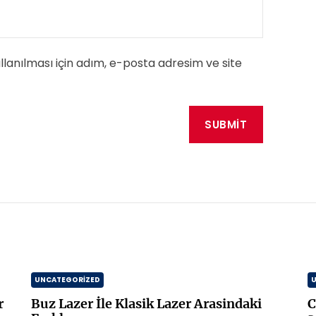
anılması için adım, e-posta adresim ve site
UNCATEGORIZED
r
Buz Lazer İle Klasik Lazer Arasindaki
C