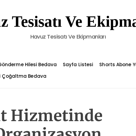
z Tesisatı Ve Ekipma
Havuz Tesisatı Ve Ekipmanları
Gönderme Hilesi Bedava
Sayfa Listesi
Shorts Abone Y
çi Çoğaltma Bedava
at Hizmetinde
Organizasyon