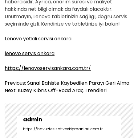
habercisidir. Ayrıca, onarım süresi ve maliyet
hakkında net bilgi almak da faydalı olacaktır.
Unutmayın, Lenovo tabletinizin sağlığı, doğru servis
seçiminde gizli. Kendinize ve tabletinize iyi bakın!
Lenovo yetkili servisi ankara
lenovo servis ankara
https://lenovoservisankara.com.tr/
Y
Previous:
Sanal Bahiste Kaybedilen Parayı Geri Alma
a
Next:
Kuzey Kıbrıs Off-Road Araç Trendleri
z
ı
g
e
admin
z
https://havuztesisativeekipmanlari.com.tr
i