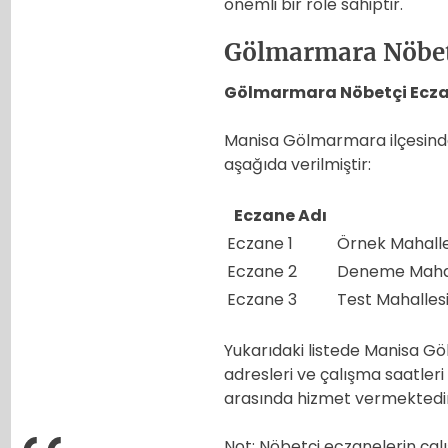
önemli bir role sahiptir.
Gölmarmara Nöbetç
Gölmarmara Nöbetçi Eczan
Manisa Gölmarmara ilçesindek
aşağıda verilmiştir:
Eczane Adı
Eczane 1
Örnek Mahalle
Eczane 2
Deneme Mahal
Eczane 3
Test Mahallesi
Yukarıdaki listede Manisa Gö
adresleri ve çalışma saatleri
arasında hizmet vermektedir
Not: Nöbetçi eczanelerin çalı