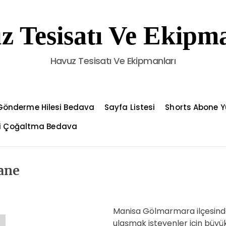
z Tesisatı Ve Ekipma
Havuz Tesisatı Ve Ekipmanları
Gönderme Hilesi Bedava
Sayfa Listesi
Shorts Abone Y
çi Çoğaltma Bedava
ane
Manisa Gölmarmara ilçesinde
ulaşmak isteyenler için büyü