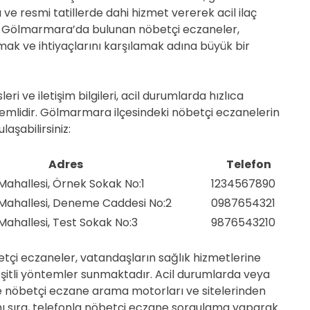
D
 ve resmi tatillerde dahi hizmet vererek acil ilaç
E
ır. Gölmarmara’da bulunan nöbetçi eczaneler,
mak ve ihtiyaçlarını karşılamak adına büyük bir
ri ve iletişim bilgileri, acil durumlarda hızlıca
önemlidir. Gölmarmara ilçesindeki nöbetçi eczanelerin
laşabilirsiniz:
Adres
Telefon
hallesi, Örnek Sokak No:1
1234567890
ahallesi, Deneme Caddesi No:2
0987654321
hallesi, Test Sokak No:3
9876543210
tçi eczaneler, vatandaşların sağlık hizmetlerine
çeşitli yöntemler sunmaktadır. Acil durumlarda veya
ine nöbetçi eczane arama motorları ve sitelerinden
anı sıra, telefonla nöbetçi eczane sorgulama yaparak