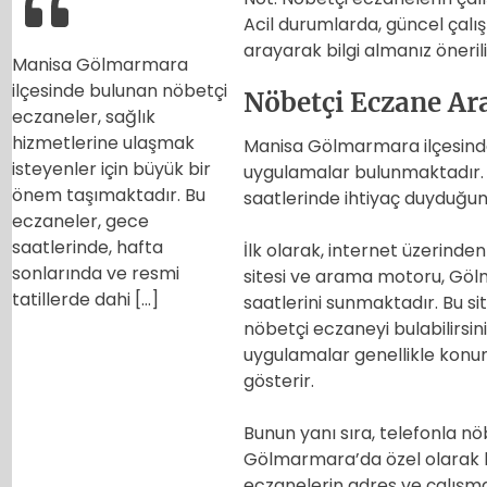
Acil durumlarda, güncel çalış
arayarak bilgi almanız önerili
Manisa Gölmarmara
ilçesinde bulunan nöbetçi
Nöbetçi Eczane Ar
eczaneler, sağlık
hizmetlerine ulaşmak
Manisa Gölmarmara ilçesinde
isteyenler için büyük bir
uygulamalar bulunmaktadır.
önem taşımaktadır. Bu
saatlerinde ihtiyaç duyduğunu
eczaneler, gece
saatlerinde, hafta
İlk olarak, internet üzerind
sonlarında ve resmi
sitesi ve arama motoru, Gölm
tatillerde dahi […]
saatlerini sunmaktadır. Bu sit
nöbetçi eczaneyi bulabilirsini
uygulamalar genellikle konum
gösterir.
Bunun yanı sıra, telefonla n
Gölmarmara’da özel olarak b
eczanelerin adres ve çalışma 