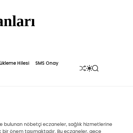
nları
ükleme Hilesi
SMS Onay
S
S
S
H
W
E
U
I
A
F
T
R
F
C
C
L
H
H
E
C
O
L
O
R
 bulunan nöbetçi eczaneler, sağlık hizmetlerine
M
k bir önem taşımaktadır. Bu eczaneler, gece
O