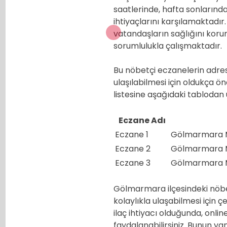
saatlerinde, hafta sonlarında
ihtiyaçlarını karşılamaktad
vatandaşların sağlığını koru
sorumlulukla çalışmaktadır.
Bu nöbetçi eczanelerin adresle
ulaşılabilmesi için oldukça 
listesine aşağıdaki tablodan u
Eczane Adı
Eczane 1
Gölmarmara Ma
Eczane 2
Gölmarmara M
Eczane 3
Gölmarmara Ma
Gölmarmara ilçesindeki nöbe
kolaylıkla ulaşabilmesi için 
ilaç ihtiyacı olduğunda, onl
faydalanabilirsiniz. Bunun y