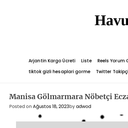
S
k
Havu
i
p
t
o
c
o
n
Arjantin Kargo Ücreti
Liste
Reels Yorum 
t
e
tiktok gizli hesaplari gorme
Twitter Takip
n
t
Manisa Gölmarmara Nöbetçi Ecz
Posted on
Ağustos 18, 2023
by
adwod