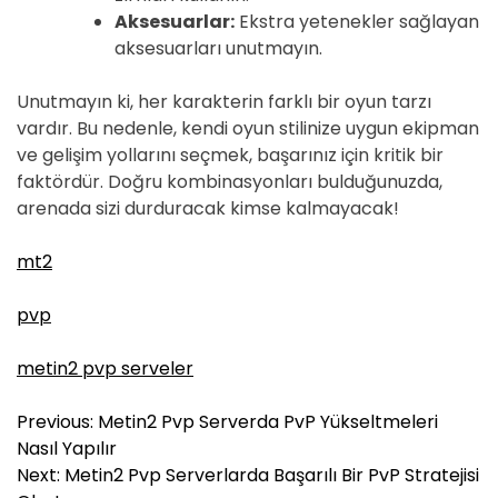
Aksesuarlar:
Ekstra yetenekler sağlayan
aksesuarları unutmayın.
Unutmayın ki, her karakterin farklı bir oyun tarzı
vardır. Bu nedenle, kendi oyun stilinize uygun ekipman
ve gelişim yollarını seçmek, başarınız için kritik bir
faktördür. Doğru kombinasyonları bulduğunuzda,
arenada sizi durduracak kimse kalmayacak!
mt2
pvp
metin2 pvp serveler
Y
Previous:
Metin2 Pvp Serverda PvP Yükseltmeleri
a
Nasıl Yapılır
z
Next:
Metin2 Pvp Serverlarda Başarılı Bir PvP Stratejisi