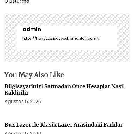
ı
Oluşturma
g
e
z
i
admin
n
https://havuztesisativeekipmanlari.com.tr
m
e
s
i
You May Also Like
Bilgisayarinizi Satmadan Once Hesaplar Nasil
Kaldirilir
Ağustos 5, 2026
Buz Lazer İle Klasik Lazer Arasindaki Farklar
Ağustos 5, 2026