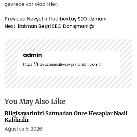
çevrede var olabilirler.
Y
Previous:
Nevşehir Hacıbektaş SEO Uzmanı
a
Next:
Batman Beşiri SEO Danışmanlığı
z
ı
g
e
admin
z
https://havuztesisativeekipmanlari.com.tr
i
n
m
e
s
You May Also Like
i
Bilgisayarinizi Satmadan Once Hesaplar Nasil
Kaldirilir
Ağustos 5, 2026