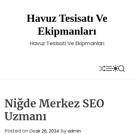
S
k
Havuz Tesisatı Ve
i
p
Ekipmanları
t
o
Havuz Tesisatı Ve Ekipmanları
c
o
n
t
S
M
S
S
H
E
W
E
e
U
N
I
A
n
F
U
T
R
t
F
C
C
L
H
H
E
C
Niğde Merkez SEO
O
L
Uzmanı
O
R
M
Posted on
by
Ocak 26, 2024
admin
O