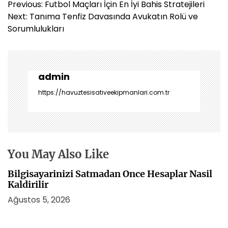
Y
Previous:
Futbol Maçları İçin En İyi Bahis Stratejileri
a
Next:
Tanıma Tenfiz Davasında Avukatın Rolü ve
z
Sorumlulukları
ı
g
e
z
admin
i
https://havuztesisativeekipmanlari.com.tr
n
m
e
s
i
You May Also Like
Bilgisayarinizi Satmadan Once Hesaplar Nasil
Kaldirilir
Ağustos 5, 2026