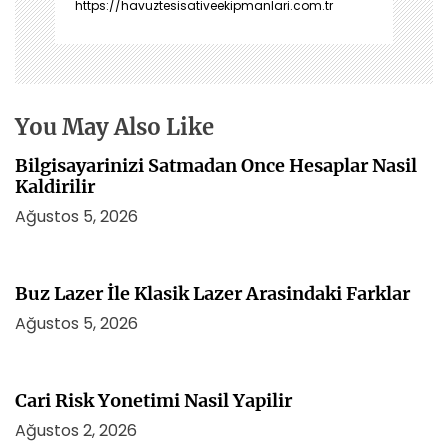
https://havuztesisativeekipmanlari.com.tr
n
m
e
s
i
You May Also Like
Bilgisayarinizi Satmadan Once Hesaplar Nasil
Kaldirilir
Ağustos 5, 2026
Buz Lazer İle Klasik Lazer Arasindaki Farklar
Ağustos 5, 2026
Cari Risk Yonetimi Nasil Yapilir
Ağustos 2, 2026