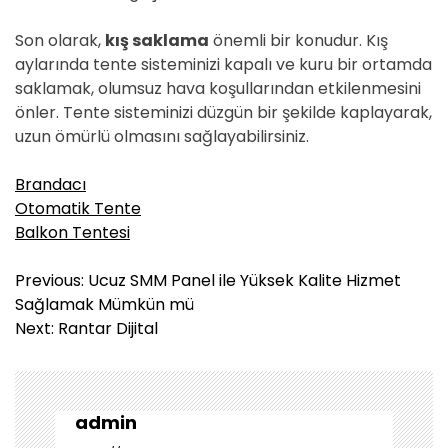
Son olarak,
kış saklama
önemli bir konudur. Kış
aylarında tente sisteminizi kapalı ve kuru bir ortamda
saklamak, olumsuz hava koşullarından etkilenmesini
önler. Tente sisteminizi düzgün bir şekilde kaplayarak,
uzun ömürlü olmasını sağlayabilirsiniz.
Brandacı
Otomatik Tente
Balkon Tentesi
Y
Previous:
Ucuz SMM Panel ile Yüksek Kalite Hizmet
a
Sağlamak Mümkün mü
z
Next:
Rantar Dijital
ı
g
e
z
admin
i