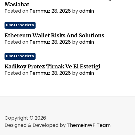
Məsləhət
Posted on
Temmuz 28, 2026
by
admin
UNCATEGORIZED
Ethereum Wallet Risks And Solutions
Posted on
Temmuz 28, 2026
by
admin
UNCATEGORIZED
Kadikoy Protez Tirnak Ve El Estetigi
Posted on
Temmuz 28, 2026
by
admin
Copyright © 2026
Designed & Developed by
ThemeinWP Team