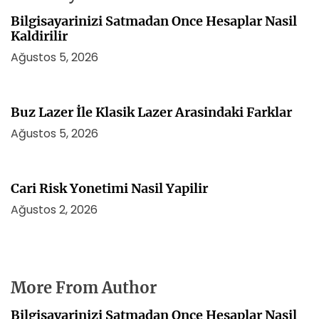
Bilgisayarinizi Satmadan Once Hesaplar Nasil
Kaldirilir
Ağustos 5, 2026
Buz Lazer İle Klasik Lazer Arasindaki Farklar
Ağustos 5, 2026
Cari Risk Yonetimi Nasil Yapilir
Ağustos 2, 2026
More From Author
Bilgisayarinizi Satmadan Once Hesaplar Nasil