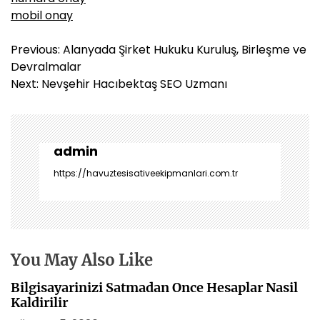
mobil onay
Y
Previous:
Alanyada Şirket Hukuku Kuruluş, Birleşme ve
a
Devralmalar
z
Next:
Nevşehir Hacıbektaş SEO Uzmanı
ı
g
e
z
admin
i
https://havuztesisativeekipmanlari.com.tr
n
m
e
s
i
You May Also Like
Bilgisayarinizi Satmadan Once Hesaplar Nasil
Kaldirilir