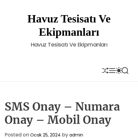
S
k
Havuz Tesisatı Ve
i
p
Ekipmanları
t
o
Havuz Tesisatı Ve Ekipmanları
c
o
n
t
S
M
S
S
H
E
W
E
e
U
N
I
A
n
F
U
T
R
t
F
C
C
L
H
H
E
C
SMS Onay – Numara
O
L
Onay – Mobil Onay
O
R
M
Posted on
by
Ocak 25, 2024
admin
O