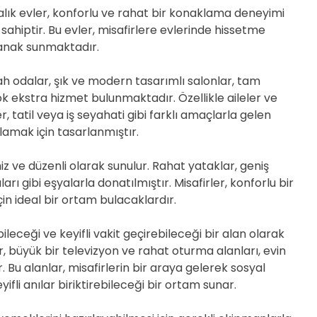
lık evler, konforlu ve rahat bir konaklama deneyimi
e sahiptir. Bu evler, misafirlere evlerinde hissetme
lanak sunmaktadır.
ah odalar, şık ve modern tasarımlı salonlar, tam
k ekstra hizmet bulunmaktadır. Özellikle aileler ve
er, tatil veya iş seyahati gibi farklı amaçlarla gelen
şılamak için tasarlanmıştır.
iz ve düzenli olarak sunulur. Rahat yataklar, geniş
ı gibi eşyalarla donatılmıştır. Misafirler, konforlu bir
n ideal bir ortam bulacaklardır.
bileceği ve keyifli vakit geçirebileceği bir alan olarak
r, büyük bir televizyon ve rahat oturma alanları, evin
. Bu alanlar, misafirlerin bir araya gelerek sosyal
yifli anılar biriktirebileceği bir ortam sunar.