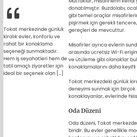
Mutfaklar, misafirlerin kendi
donatılmıştır. Buzdolabı, ocak,
gibi temel araçlar misafirle
pişirmek için gerekli tencere
Tokat merkezinde günlük
gereçleri de mevcuttur.
kiralık evler, konforlu ve
rahat bir konaklama
Misafirler ayrıca evlerin sun
seçeneği sunmaktadır.
arasında ücretsiz Wi-Fi erişi
Hem iş seyahatleri hem de
ve ütüleme gibi olanaklar bul
tatil amaçlı ziyaretler için
konaklamalarını daha keyifli
ideal bir seçenek olan […]
Tokat merkezdeki günlük kira
deneyimi sunmak için birçok 
konaklayanlar, evlerinde his
Oda Düzeni
Oda düzeni, Tokat merkezdeki
biridir. Bu evler genellikle mo