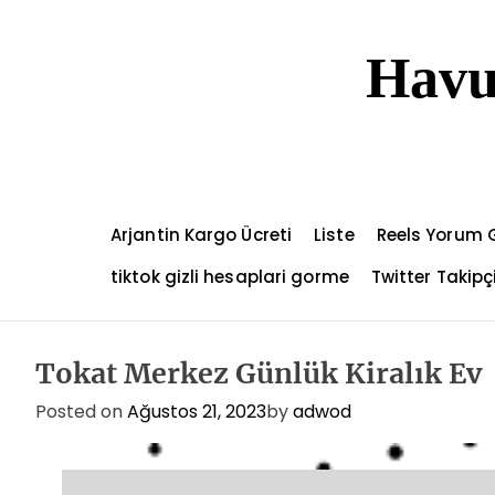
S
k
Havu
i
p
t
o
c
o
n
Arjantin Kargo Ücreti
Liste
Reels Yorum 
t
e
tiktok gizli hesaplari gorme
Twitter Takip
n
t
Tokat Merkez Günlük Kiralık Ev
Posted on
Ağustos 21, 2023
by
adwod