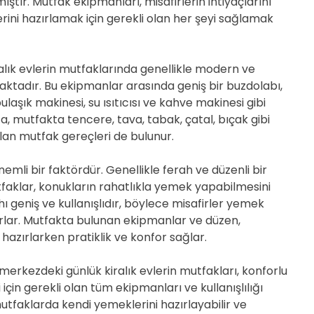
ştır. Mutfak ekipmanları, misafirlerin ihtiyaçlarını
ini hazırlamak için gerekli olan her şeyi sağlamak
lık evlerin mutfaklarında genellikle modern ve
aktadır. Bu ekipmanlar arasında geniş bir buzdolabı,
bulaşık makinesi, su ısıtıcısı ve kahve makinesi gibi
ca, mutfakta tencere, tava, tabak, çatal, bıçak gibi
an mutfak gereçleri de bulunur.
önemli bir faktördür. Genellikle ferah ve düzenli bir
faklar, konukların rahatlıkla yemek yapabilmesini
ı geniş ve kullanışlıdır, böylece misafirler yemek
lurlar. Mutfakta bulunan ekipmanlar ve düzen,
hazırlarken pratiklik ve konfor sağlar.
erkezdeki günlük kiralık evlerin mutfakları, konforlu
için gerekli olan tüm ekipmanları ve kullanışlılığı
utfaklarda kendi yemeklerini hazırlayabilir ve