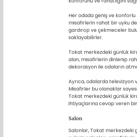
konforunu ve rahatlığını sa
Her odada geniş ve konforlu b
misafirlerin rahat bir uyku d
gardırop ve çekmeceler bulunu
saklayabilirler.
Tokat merkezdeki günlük kira
alan, misafirlerin dinlenip ra
dekorasyon ile odaların atmos
Ayrıca, odalarda televizyon 
Misafirler bu olanaklar sayesi
Tokat merkezdeki günlük kira
ihtiyaçlarına cevap veren bi
Salon
Salonlar, Tokat merkezdeki gü