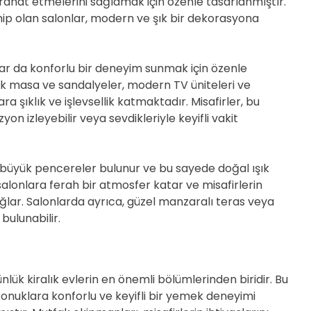
in rahat etmelerini sağlamak için özenle tasarlanmıştır.
hip olan salonlar, modern ve şık bir dekorasyona
ar da konforlu bir deneyim sunmak için özenle
 şık masa ve sandalyeler, modern TV üniteleri ve
ra şıklık ve işlevsellik katmaktadır. Misafirler, bu
zyon izleyebilir veya sevdikleriyle keyifli vakit
e büyük pencereler bulunur ve bu sayede doğal ışık
salonlara ferah bir atmosfer katar ve misafirlerin
ğlar. Salonlarda ayrıca, güzel manzaralı teras veya
bulunabilir.
ük kiralık evlerin en önemli bölümlerinden biridir. Bu
onuklara konforlu ve keyifli bir yemek deneyimi