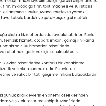
 yemeklerini hazırlayabilmesi için gerekli ekipmanlarla
 fırın, mikrodalga fırın, tost makinesi ve su ısıtıcısı
rin kullanımına sunulur. Ayrıca, mutfakta yemek
, tava, tabak, bardak ve çatal-bıçak gibi mutfak
duğu ekstra hizmetlerden de faydalanabilirler. Bunlar
mi, temizlik hizmeti, otopark imkanı, çamaşır yıkama
unmaktadır. Bu hizmetler, misafirlerin
 ve rahat hale getirmek için sunulmaktadır.
lık evler, misafirlerine konforlu bir konaklama
özellik ve imkan sunmaktadır. Bu evlerde
setme ve rahat bir tatil geçirme imkanı bulacaklardır.
 günlük kiralık evlerin en önemli özelliklerinden
dern ve şık bir tasarıma sahiptir. Misafirlerin