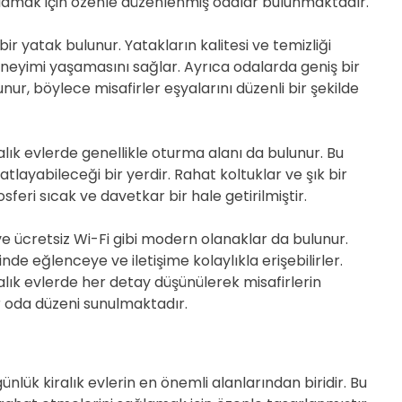
ğlamak için özenle düzenlenmiş odalar bulunmaktadır.
ir yatak bulunur. Yatakların kalitesi ve temizliği
eneyimi yaşamasını sağlar. Ayrıca odalarda geniş bir
r, böylece misafirler eşyalarını düzenli bir şekilde
lık evlerde genellikle oturma alanı da bulunur. Bu
hatlayabileceği bir yerdir. Rahat koltuklar ve şık bir
feri sıcak ve davetkar bir hale getirilmiştir.
ve ücretsiz Wi-Fi gibi modern olanaklar da bulunur.
nde eğlenceye ve iletişime kolaylıkla erişebilirler.
lık evlerde her detay düşünülerek misafirlerin
r oda düzeni sunulmaktadır.
nlük kiralık evlerin en önemli alanlarından biridir. Bu