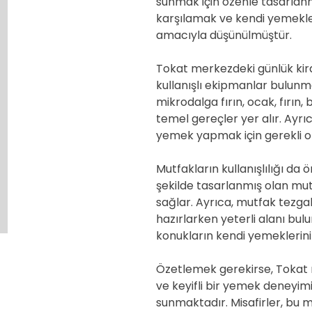
sunmak için özenle tasarlanmı
karşılamak ve kendi yemekler
amacıyla düşünülmüştür.
Tokat merkezdeki günlük kira
kullanışlı ekipmanlar bulunm
mikrodalga fırın, ocak, fırın, 
temel gereçler yer alır. Ayrı
yemek yapmak için gerekli ol
Mutfakların kullanışlılığı da 
şekilde tasarlanmış olan mut
sağlar. Ayrıca, mutfak tezgah
hazırlarken yeterli alanı bu
konukların kendi yemeklerini 
Özetlemek gerekirse, Tokat m
ve keyifli bir yemek deneyimi 
sunmaktadır. Misafirler, bu m