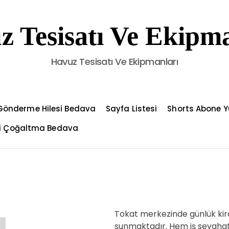
z Tesisatı Ve Ekipma
Havuz Tesisatı Ve Ekipmanları
Gönderme Hilesi Bedava
Sayfa Listesi
Shorts Abone Y
çi Çoğaltma Bedava
Tokat merkezinde günlük kira
sunmaktadır. Hem iş seyahatle