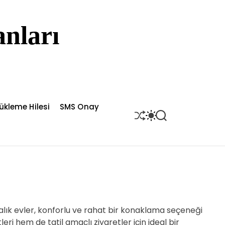
nları
ükleme Hilesi
SMS Onay
S
S
S
H
W
E
U
I
A
F
T
R
F
C
C
L
H
H
E
C
O
L
O
R
lık evler, konforlu ve rahat bir konaklama seçeneği
M
ri hem de tatil amaçlı ziyaretler için ideal bir
O