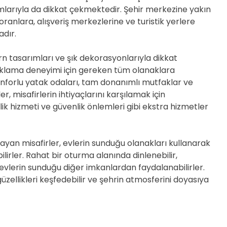
D
larıyla da dikkat çekmektedir. Şehir merkezine yakın
E
oranlara, alışveriş merkezlerine ve turistik yerlere
dır.
rn tasarımları ve şık dekorasyonlarıyla dikkat
klama deneyimi için gereken tüm olanaklara
konforlu yatak odaları, tam donanımlı mutfaklar ve
r, misafirlerin ihtiyaçlarını karşılamak için
ik hizmeti ve güvenlik önlemleri gibi ekstra hizmetler
ayan misafirler, evlerin sunduğu olanakları kullanarak
ilirler. Rahat bir oturma alanında dinlenebilir,
 evlerin sunduğu diğer imkanlardan faydalanabilirler.
güzellikleri keşfedebilir ve şehrin atmosferini doyasıya