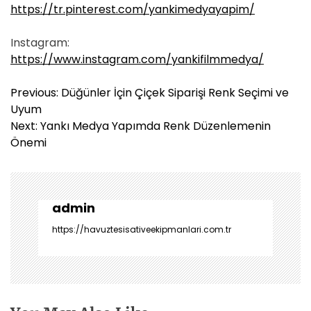
https://tr.pinterest.com/yankimedyayapim/
Instagram:
https://www.instagram.com/yankifilmmedya/
Y
Previous:
Düğünler İçin Çiçek Siparişi Renk Seçimi ve
a
Uyum
z
Next:
Yankı Medya Yapımda Renk Düzenlemenin
ı
Önemi
g
e
z
i
admin
n
https://havuztesisativeekipmanlari.com.tr
m
e
s
i