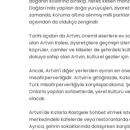
doğanın kollarına bırakıp, nefes kesen manzar
Dağları'nda yapılan doğa yürüyüşleri, ziyaret
zamanda, koruma altına alınmış milli parkları ve
açısından da oldukça zengindir.
Tarihi açıdan da Artvin, önemli eserlere ev 
alan Artvin Kalesi, ziyaretçilere geçmişin izleri
köprüler, camiler ve kiliseler de şehirdeki k
dokuya sahip olan Artvin, kültürel geziler i
Ancak, Artvin'i diğer yerlerden ayıran en öne
misafirperverliğidir. Artvin'e gittiğinizde, K
Türk misafirperverliğiyle karşılaşacaksınız. Şe
Onlarla yapılan sohbetlerde, yerel kültürü v
olacak.
Artvin'de Kızlarla Rastgele Sohbet etmek iste
merkezindeki kafelerde veya restoranlarda otu
Ayrıca, şehrin sokaklarında dolaşırken karşıla