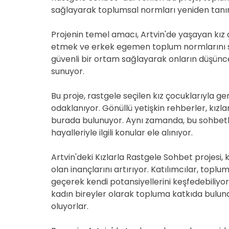
sağlayarak toplumsal normları yeniden tanı
Projenin temel amacı, Artvin'de yaşayan kız ç
etmek ve erkek egemen toplum normlarını sor
güvenli bir ortam sağlayarak onların düşüncel
sunuyor.
Bu proje, rastgele seçilen kız çocuklarıyla ge
odaklanıyor. Gönüllü yetişkin rehberler, kız
burada bulunuyor. Aynı zamanda, bu sohbetlerd
hayalleriyle ilgili konular ele alınıyor.
Artvin'deki Kızlarla Rastgele Sohbet projesi,
olan inançlarını artırıyor. Katılımcılar, top
geçerek kendi potansiyellerini keşfedebiliyor
kadın bireyler olarak topluma katkıda buluna
oluyorlar.