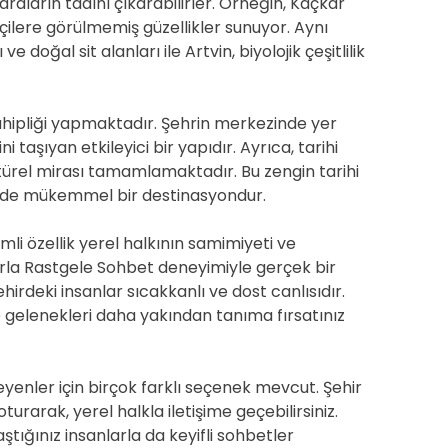
aların tadını çıkarabilirler. Örneğin, Kaçkar
çilere görülmemiş güzellikler sunuyor. Aynı
 doğal sit alanları ile Artvin, biyolojik çeşitlilik
sahipliği yapmaktadır. Şehrin merkezinde yer
ni taşıyan etkileyici bir yapıdır. Ayrıca, tarihi
ültürel mirası tamamlamaktadır. Bu zengin tarihi
çin de mükemmel bir destinasyondur.
mli özellik yerel halkının samimiyeti ve
ızlarla Rastgele Sohbet deneyimiyle gerçek bir
hirdeki insanlar sıcakkanlı ve dost canlısıdır.
e gelenekleri daha yakından tanıma fırsatınız
yenler için birçok farklı seçenek mevcut. Şehir
rarak, yerel halkla iletişime geçebilirsiniz.
ştığınız insanlarla da keyifli sohbetler