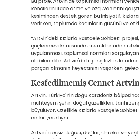
Bu proje, Artvin'de toplumsal normları yenid
kendilerini ifade etme ve özgüvenlerini geli
kesiminden destek gören bu inisiyatif, kızlar
verirken, toplumda kadınların gücünü ve etki
“Artvin'deki Kızlarla Rastgele Sohbet” projesi,
güçlenmesi konusunda önemli bir adım niteliğ
uygulanması, toplumsal normları sorgulayan 
olabilecektir. Artvin'deki genç kızlar, kendi
parçası olmanın heyecanını yaşarken, gelece
Keşfedilmemiş Cennet Artvin
Artvin, Türkiye'nin doğu Karadeniz bölgesind
muhteşem şehir, doğal güzellikleri, tarihi zengin
büyülüyor. Özellikle Kızlarla Rastgele Sohbet 
anılar yaratıyor.
Artvin'in eşsiz doğası, dağlar, dereler ve yeşil