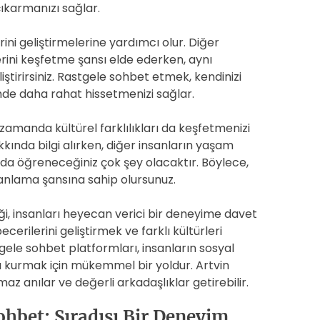
çıkarmanızı sağlar.
erini geliştirmelerine yardımcı olur. Diğer
lerini keşfetme şansı elde ederken, aynı
tirirsiniz. Rastgele sohbet etmek, kendinizi
imde daha rahat hissetmenizi sağlar.
zamanda kültürel farklılıkları da keşfetmenizi
hakkında bilgi alırken, diğer insanların yaşam
 da öğreneceğiniz çok şey olacaktır. Böylece,
yi anlama şansına sahip olursunuz.
i, insanları heyecan verici bir deneyime davet
ecerilerini geliştirmek ve farklı kültürleri
tgele sohbet platformları, insanların sosyal
ı kurmak için mükemmel bir yoldur. Artvin
az anılar ve değerli arkadaşlıklar getirebilir.
ohbet: Sıradışı Bir Deneyim