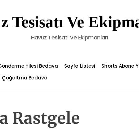
z Tesisatı Ve Ekipma
Havuz Tesisatı Ve Ekipmanları
Gönderme Hilesi Bedava
Sayfa Listesi
Shorts Abone Y
çi Çoğaltma Bedava
la Rastgele