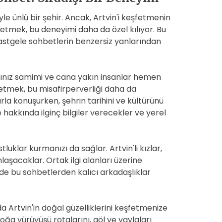
riyle ünlü bir şehir. Ancak, Artvin'i keşfetmenin
t etmek, bu deneyimi daha da özel kılıyor. Bu
 rastgele sohbetlerin benzersiz yanlarından
ağınız samimi ve cana yakın insanlar hemen
 etmek, bu misafirperverliği daha da
la konuşurken, şehrin tarihini ve kültürünü
e hakkında ilginç bilgiler verecekler ve yerel
uklar kurmanızı da sağlar. Artvin'li kızlar,
nlaşacaklar. Ortak ilgi alanları üzerine
ki de bu sohbetlerden kalıcı arkadaşlıklar
 Artvin'in doğal güzelliklerini keşfetmenize
doğa yürüyüşü rotalarını, göl ve yaylaları