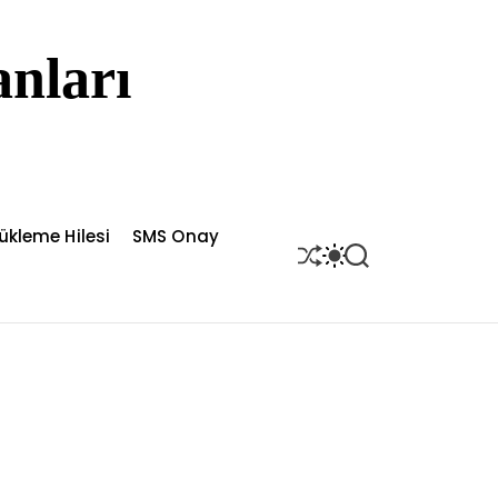
nları
ükleme Hilesi
SMS Onay
S
S
S
H
W
E
U
I
A
F
T
R
F
C
C
L
H
H
E
C
O
L
O
R
M
O