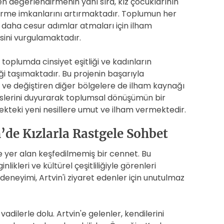
en değerlendirmenin yanı sıra, kız çocuklarının
ştirme imkanlarını artırmaktadır. Toplumun her
a daha cesur adımlar atmaları için ilham
sini vurgulamaktadır.
 toplumda cinsiyet eşitliği ve kadınların
i taşımaktadır. Bu projenin başarıyla
ve değiştiren diğer bölgelere de ilham kaynağı
 seslerini duyurarak toplumsal dönüşümün bir
kteki yeni nesillere umut ve ilham vermektedir.
’de Kızlarla Rastgele Sohbet
e yer alan keşfedilmemiş bir cennet. Bu
likleri ve kültürel çeşitliliğiyle görenleri
deneyimi, Artvin'i ziyaret edenler için unutulmaz
 vadilerle dolu. Artvin'e gelenler, kendilerini