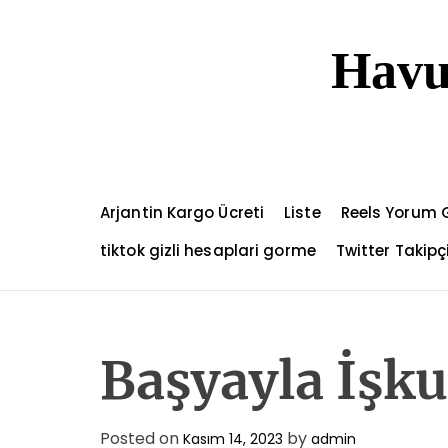
S
k
Havu
i
p
t
o
c
o
n
Arjantin Kargo Ücreti
Liste
Reels Yorum 
t
e
tiktok gizli hesaplari gorme
Twitter Takip
n
t
Başyayla İşkur
Posted on
by
Kasım 14, 2023
admin