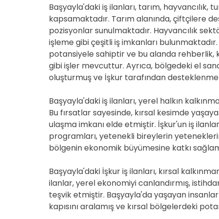
Başyayla'daki iş ilanları, tarım, hayvancılık, t
kapsamaktadır. Tarım alanında, çiftçilere dest
pozisyonlar sunulmaktadır. Hayvancılık sektö
işleme gibi çeşitli iş imkanları bulunmaktadı
potansiyele sahiptir ve bu alanda rehberlik,
gibi işler mevcuttur. Ayrıca, bölgedeki el san
oluşturmuş ve İşkur tarafından desteklenmek
Başyayla'daki iş ilanları, yerel halkın kalkınm
Bu fırsatlar sayesinde, kırsal kesimde yaşay
ulaşma imkanı elde etmiştir. İşkur'un iş ilan
programları, yetenekli bireylerin yetenekleri
bölgenin ekonomik büyümesine katkı sağlamı
Başyayla'daki İşkur iş ilanları, kırsal kalkınm
ilanlar, yerel ekonomiyi canlandırmış, istihda
teşvik etmiştir. Başyayla'da yaşayan insanlar i
kapısını aralamış ve kırsal bölgelerdeki potan