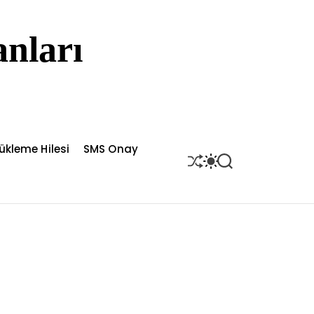
nları
ükleme Hilesi
SMS Onay
S
S
S
H
W
E
U
I
A
F
T
R
F
C
C
L
H
H
E
C
O
L
O
R
M
O