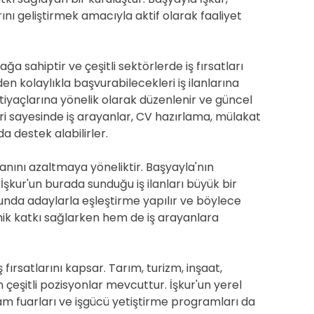
ını geliştirmek amacıyla aktif olarak faaliyet
ağa sahiptir ve çeşitli sektörlerde iş fırsatları
den kolaylıkla başvurabilecekleri iş ilanlarına
 ihtiyaçlarına yönelik olarak düzenlenir ve güncel
eri sayesinde iş arayanlar, CV hazırlama, mülakat
da destek alabilirler.
oranını azaltmaya yöneliktir. Başyayla'nın
şkur'un burada sunduğu iş ilanları büyük bir
sunda adaylarla eşleştirme yapılır ve böylece
mik katkı sağlarken hem de iş arayanlara
iş fırsatlarını kapsar. Tarım, turizm, inşaat,
n çeşitli pozisyonlar mevcuttur. İşkur'un yerel
hdam fuarları ve işgücü yetiştirme programları da