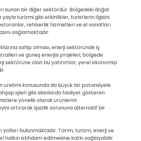
arı sunan bir diğer sektördür. Bölgedeki doğal
ayla turizmi gibi etkinlikler, turistlerin ilgisini
toranlar, rehberlik hizmetleri ve el sanatları
masını sağlamaktadır.
klarına sahip olması, enerji sektöründe iş
tralleri ve güneş enerjisi projeleri, bölgede
rji sektörüne olan bu yatırımlar, yerel ekonomiyi
ir.
rin üretimi konusunda da büyük bir potansiyele
e ahşap işleri gibi alanlarda faaliyet gösteren
istlere yönelik olarak ürünlerini
yini artırarak işsizlik sorununa alternatif bir
 yolları bulunmaktadır. Tarım, turizm, enerji ve
erel halkın istihdam edilmesine katkı sağlayabilir.