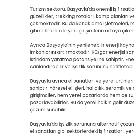
Turizm sektörü, Başyayla'da önemli iş fırsatl
güzellikler, trekking rotaları, kamp alanları ve y
çekmektedir. Bu da konaklama işletmeleri, res
gibi sektörlerde yeni girişimlerin ortaya çık
Ayrıca Başyayla'nın yenilenebilir enerji kayna
imkanlarını artırmaktadır. Rüzgar enerjisi san
istihdam yaratma potansiyeline sahiptir. Ene
canlandırabilir ve işsizlik sorununu hafifletebil
Başyayla ayrıca el sanatları ve yerel ürünle
sahiptir. Yöresel el işleri, halıcılık, seramik v
girişimciler, hem yerel pazarlarda hem de tur
pazarlayabilirler. Bu da yerel halkın gelir düze
çözüm sunabilir.
Başyayla'da işsizlik sorununa alternatif çözüm
el sanatları gibi sektörlerdeki iş fırsatları, y