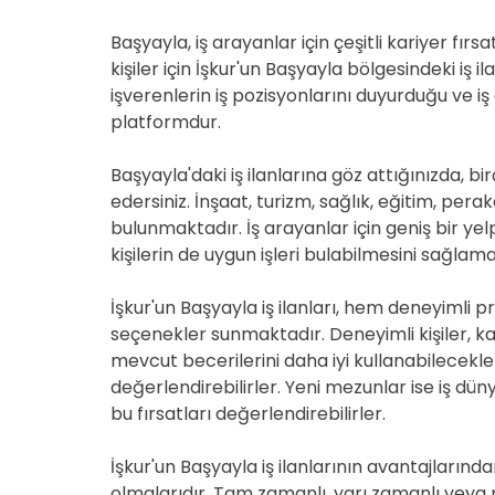
Başyayla, iş arayanlar için çeşitli kariyer fırs
kişiler için İşkur'un Başyayla bölgesindeki iş 
işverenlerin iş pozisyonlarını duyurduğu ve iş
platformdur.
Başyayla'daki iş ilanlarına göz attığınızda, bi
edersiniz. İnşaat, turizm, sağlık, eğitim, pera
bulunmaktadır. İş arayanlar için geniş bir ye
kişilerin de uygun işleri bulabilmesini sağlam
İşkur'un Başyayla iş ilanları, hem deneyimli
seçenekler sunmaktadır. Deneyimli kişiler, k
mevcut becerilerini daha iyi kullanabilecekleri
değerlendirebilirler. Yeni mezunlar ise iş 
bu fırsatları değerlendirebilirler.
İşkur'un Başyayla iş ilanlarının avantajlarınd
olmalarıdır. Tam zamanlı, yarı zamanlı veya 