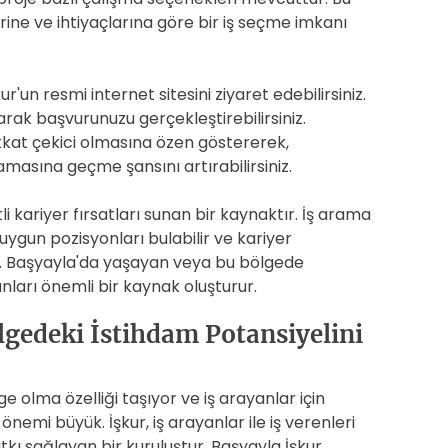
rine ve ihtiyaçlarına göre bir iş seçme imkanı
r'un resmi internet sitesini ziyaret edebilirsiniz.
rak başvurunuzu gerçekleştirebilirsiniz.
kkat çekici olmasına özen göstererek,
amasına geçme şansını artırabilirsiniz.
itli kariyer fırsatları sunan bir kaynaktır. İş arama
uygun pozisyonları bulabilir ve kariyer
iz. Başyayla'da yaşayan veya bu bölgede
anları önemli bir kaynak oluşturur.
ölgedeki İstihdam Potansiyelini
e olma özelliği taşıyor ve iş arayanlar için
önemi büyük. İşkur, iş arayanlar ile iş verenleri
kı sağlayan bir kuruluştur. Başyayla İşkur,