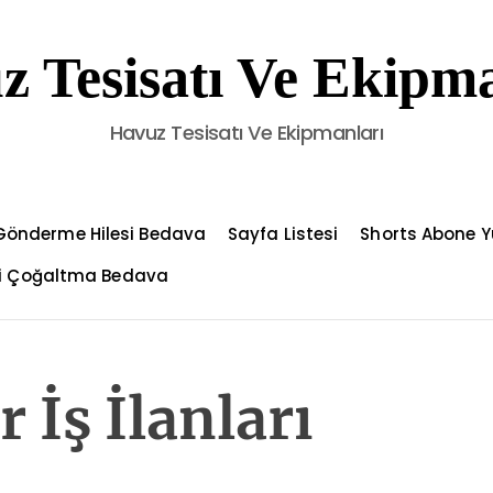
z Tesisatı Ve Ekipma
Havuz Tesisatı Ve Ekipmanları
Gönderme Hilesi Bedava
Sayfa Listesi
Shorts Abone Y
çi Çoğaltma Bedava
 İş İlanları