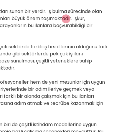
atları sunan bir yerdir. İş bulma sürecinde olan
ilanları büyük önem taşımaktadır. İşkur,
 arayanların bu ilanlara başvurabildiği bir
rçok sektörde farklı iş fırsatlarının olduğunu fark
kende gibi sektörlerde pek çok iş ilanı
lpaze sunulması, çeşitli yeteneklere sahip
aktadır.
 profesyoneller hem de yeni mezunlar için uygun
ariyerlerinde bir adım ileriye geçmek veya
 farklı bir alanda çalışmak için bu ilanları
dünyasına adım atmak ve tecrübe kazanmak için
an biri de çeşitli istihdam modellerine uygun
proje bazlı çalışma seçenekleri mevcuttur. Bu