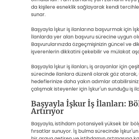
da kişilere esneklik sağlayarak kendi tercihle
sunar.
Başyayla İşkur iş ilanlarına başvurmak için İşku
İlanlarda yer alan başvuru sürecine uygun ola
Başvurularınızda özgeçmişinizin güncel ve di
işverenlerin dikkatini çekebilir ve mülakat aş
Başyayla İşkur iş ilanları, iş arayanlar için çeş
sürecinde ilanlara düzenli olarak göz atarak, 
hedeflerinize daha yakın adımlar atabilirsin
çalışmak isteyenler için İşkur'un sunduğu iş il
Başyayla İşkur İş İlanları: B
Artırıyor
Başyayla, istihdam potansiyeli yüksek bir bölg
fırsatlar sunuyor. İş bulma sürecinde İşkur'un 
bir araya getiren ve istihdamın artmasına kat