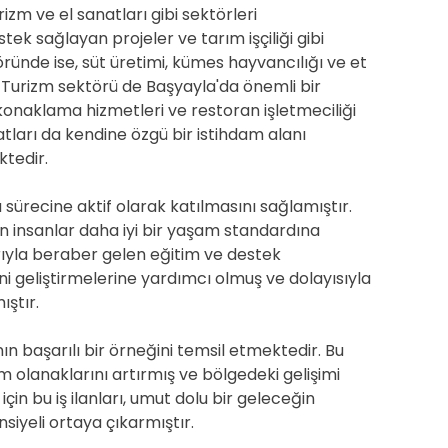
urizm ve el sanatları gibi sektörleri
ek sağlayan projeler ve tarım işçiliği gibi
ründe ise, süt üretimi, kümes hayvancılığı ve et
r. Turizm sektörü de Başyayla'da önemli bir
 konaklama hizmetleri ve restoran işletmeciliği
atları da kendine özgü bir istihdam alanı
tedir.
a sürecine aktif olarak katılmasını sağlamıştır.
an insanlar daha iyi bir yaşam standardına
larıyla beraber gelen eğitim ve destek
ni geliştirmelerine yardımcı olmuş ve dolayısıyla
ştır.
anın başarılı bir örneğini temsil etmektedir. Bu
m olanaklarını artırmış ve bölgedeki gelişimi
çin bu iş ilanları, umut dolu bir geleceğin
siyeli ortaya çıkarmıştır.