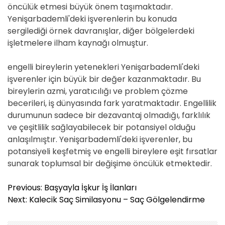
öncülük etmesi büyük önem taşımaktadır.
Yenişarbademli'deki işverenlerin bu konuda
sergilediği örnek davranışlar, diğer bölgelerdeki
işletmelere ilham kaynağı olmuştur.
engelli bireylerin yetenekleri Yenişarbademli'deki
işverenler için büyük bir değer kazanmaktadır. Bu
bireylerin azmi, yaratıcılığı ve problem çözme
becerileri, iş dünyasında fark yaratmaktadır. Engellilik
durumunun sadece bir dezavantaj olmadığı, farklılık
ve çeşitlilik sağlayabilecek bir potansiyel olduğu
anlaşılmıştır. Yenişarbademli'deki işverenler, bu
potansiyeli keşfetmiş ve engelli bireylere eşit fırsatlar
sunarak toplumsal bir değişime öncülük etmektedir.
Y
Previous:
Başyayla İşkur İş İlanları
a
Next:
Kalecik Saç Similasyonu – Saç Gölgelendirme
z
ı