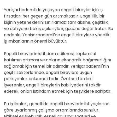
D
E
Yenişarbademli'de yaşayan engelli bireyler için iş
fırsatları her geçen gün artmaktadır. Engellilik, bir
kişinin yeteneklerini sınırlamaz; tam aksine, çeşitlilik
ve dahiyane bakış açılarıyla iş gücüne değer katar. Bu
nedenle, Yenişarbademli'de engelli bireylere yönelik
iş imkanlarının önemi büyüktür.
Engelli bireylerin istihdam edilmesi, toplumsal
katılımın artması ve onların ekonomik bağımsızlığını
sağlamak için temel bir adımdır. Yenişarbademli'nin
çeşitli sektörlerinde, engelli bireylere uygun
pozisyonlar bulunmaktadır. Özel sektördeki
işverenler, engelli bireylerin kabiliyetlerini takdir
ederek, onları istihdam etmek için teşviklere sahiptir.
Bu iş ilanları, genellikle engelli bireylerin ihtiyaçlarına
göre uyarlanmış çalışma ortamlarında sunulur.
Fiziksel erişilebilirlik, esnek çalışma saatleri ve