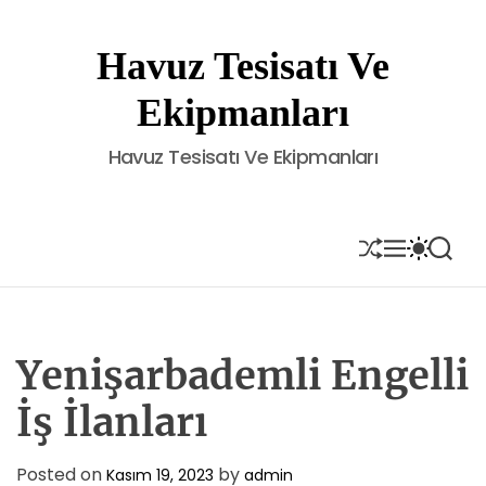
S
k
Havuz Tesisatı Ve
i
p
Ekipmanları
t
o
Havuz Tesisatı Ve Ekipmanları
c
o
n
t
S
M
S
S
H
E
W
E
e
U
N
I
A
n
F
U
T
R
t
F
C
C
L
H
H
E
C
Yenişarbademli Engelli
O
L
İş İlanları
O
R
M
Posted on
by
Kasım 19, 2023
admin
O