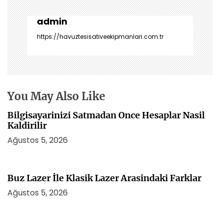
g
e
admin
z
https://havuztesisativeekipmanlari.com.tr
i
n
m
e
s
You May Also Like
i
Bilgisayarinizi Satmadan Once Hesaplar Nasil
Kaldirilir
Ağustos 5, 2026
Buz Lazer İle Klasik Lazer Arasindaki Farklar
Ağustos 5, 2026