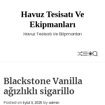
S
k
Havuz Tesisatı Ve
i
p
Ekipmanları
t
o
Havuz Tesisatı Ve Ekipmanları
c
o
n
t
S
M
S
S
H
E
W
E
e
U
N
I
A
n
F
U
T
R
t
F
C
C
L
H
H
E
C
Blackstone Vanilla
O
L
ağızlıklı sigarillo
O
R
M
Posted on
by
Eylül 3, 2025
admin
O