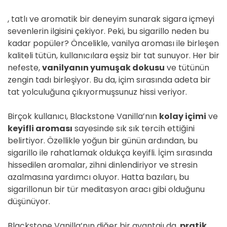
D
E
, tatlı ve aromatik bir deneyim sunarak sigara içmeyi
sevenlerin ilgisini çekiyor. Peki, bu sigarillo neden bu
kadar popüler? Öncelikle, vanilya aroması ile birleşen
kaliteli tütün, kullanıcılara eşsiz bir tat sunuyor. Her bir
nefeste,
vanilyanın yumuşak dokusu
ve tütünün
zengin tadı birleşiyor. Bu da, içim sırasında adeta bir
tat yolculuğuna çıkıyormuşsunuz hissi veriyor.
Birçok kullanıcı, Blackstone Vanilla’nın
kolay içimi
ve
keyifli aroması
sayesinde sık sık tercih ettiğini
belirtiyor. Özellikle yoğun bir günün ardından, bu
sigarillo ile rahatlamak oldukça keyifli. İçim sırasında
hissedilen aromalar, zihni dinlendiriyor ve stresin
azalmasına yardımcı oluyor. Hatta bazıları, bu
sigarillonun bir tür meditasyon aracı gibi olduğunu
düşünüyor.
Blackstone Vanilla’nın diğer bir avantajı da,
pratik