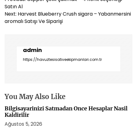
a
Satın Al
z
Next:
Harvest Blueberry Crush sigara – Yabanmersini
ı
aromalı Satışı Ve Siparişi
g
e
z
i
admin
n
https://havuztesisativeekipmanlari.com.tr
m
e
s
i
You May Also Like
Bilgisayarinizi Satmadan Once Hesaplar Nasil
Kaldirilir
Ağustos 5, 2026