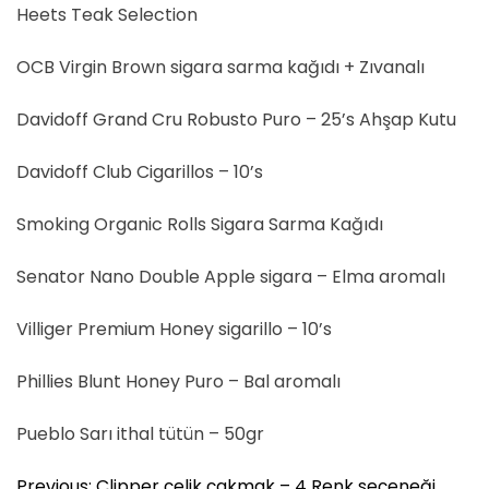
Heets Teak Selection
OCB Virgin Brown sigara sarma kağıdı + Zıvanalı
Davidoff Grand Cru Robusto Puro – 25’s Ahşap Kutu
Davidoff Club Cigarillos – 10’s
Smoking Organic Rolls Sigara Sarma Kağıdı
Senator Nano Double Apple sigara – Elma aromalı
Villiger Premium Honey sigarillo – 10’s
Phillies Blunt Honey Puro – Bal aromalı
Pueblo Sarı ithal tütün – 50gr
Y
Previous:
Clipper çelik çakmak – 4 Renk seçeneği