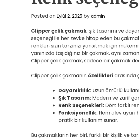
Posted on
by
Eylül 2, 2025
admin
Clipper çelik çakmak
, şık tasarımı ve dayan
seçeneği ile her zevke hitap eden bu çakmak,
renkler, sizin tarzınızı yansıtmak için mükem
yanınızda taşıdığınız bir çakmak, aynı zaman
Clipper çelik çakmak, sadece bir çakmak deği
Clipper çelik çakmanın
özellikleri
arasında ş
Dayanıklılık:
Uzun ömürlü kullanı
Şık Tasarım:
Modern ve zarif gör
Renk Seçenekleri:
Dört farklı renk
Fonksiyonellik:
Hem alev ayarı h
pratik bir kullanım sunar.
Bu çakmakların her biri, farklı bir kişilik ve ta