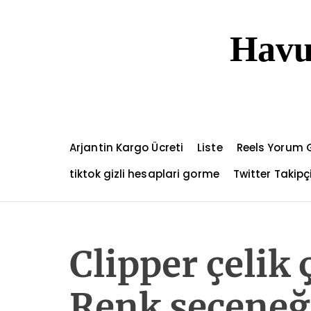
S
k
Havu
i
p
t
o
c
o
n
Arjantin Kargo Ücreti
Liste
Reels Yorum 
t
e
tiktok gizli hesaplari gorme
Twitter Takip
n
t
Clipper çelik
Renk seçeneği