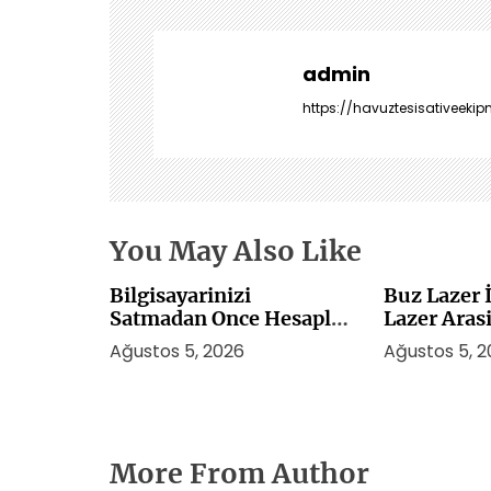
e
z
i
admin
n
https://havuztesisativeekip
m
e
s
i
You May Also Like
Bilgisayarinizi
Buz Lazer İ
Satmadan Once Hesaplar
Lazer Aras
Nasil Kaldirilir
Ağustos 5, 2026
Ağustos 5, 
More From Author