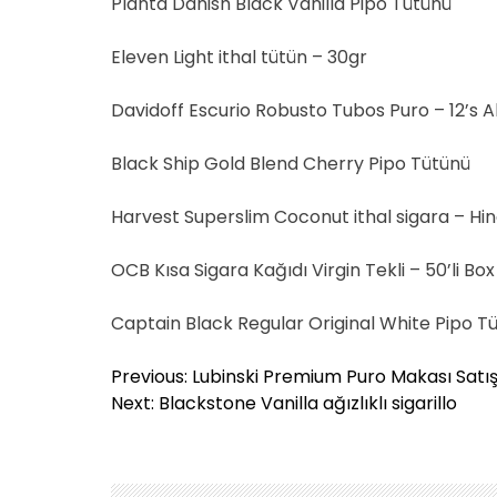
Planta Danish Black Vanilla Pipo Tütünü
Eleven Light ithal tütün – 30gr
Davidoff Escurio Robusto Tubos Puro – 12’s 
Black Ship Gold Blend Cherry Pipo Tütünü
Harvest Superslim Coconut ithal sigara – Hin
OCB Kısa Sigara Kağıdı Virgin Tekli – 50’li Box
Captain Black Regular Original White Pipo T
Y
Previous:
Lubinski Premium Puro Makası Satışı
a
Next:
Blackstone Vanilla ağızlıklı sigarillo
z
ı
g