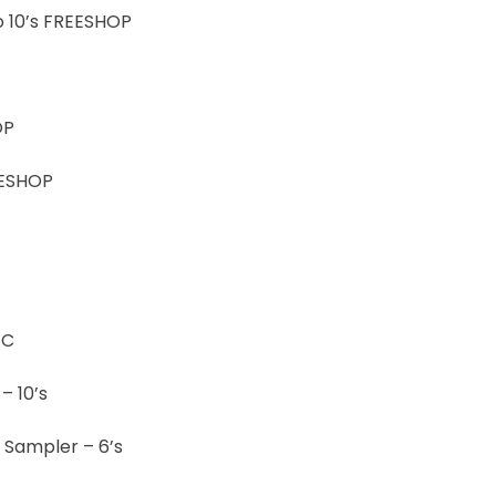
o 10’s FREESHOP
OP
EESHOP
İC
– 10’s
s Sampler – 6’s