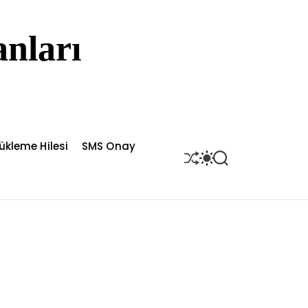
nları
ükleme Hilesi
SMS Onay
S
S
S
H
W
E
U
I
A
F
T
R
F
C
C
L
H
H
E
C
O
L
O
R
M
O