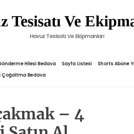
z Tesisatı Ve Ekipma
Havuz Tesisatı Ve Ekipmanları
Gönderme Hilesi Bedava
Sayfa Listesi
Shorts Abone Y
çi Çoğaltma Bedava
 çakmak – 4
 Satın Al