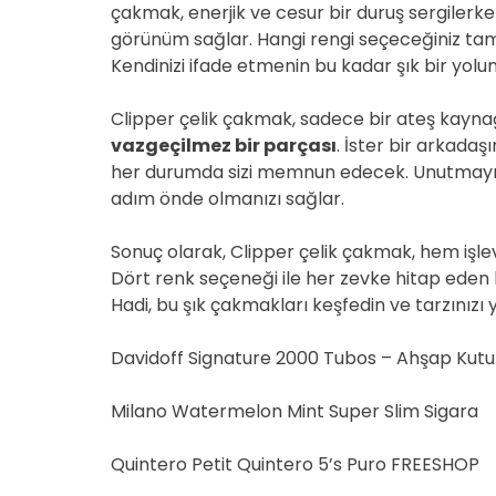
çakmak, enerjik ve cesur bir duruş sergilerke
görünüm sağlar. Hangi rengi seçeceğiniz tamam
Kendinizi ifade etmenin bu kadar şık bir yo
Clipper çelik çakmak, sadece bir ateş kayna
vazgeçilmez bir parçası
. İster bir arkadaş
her durumda sizi memnun edecek. Unutmayın, 
adım önde olmanızı sağlar.
Sonuç olarak, Clipper çelik çakmak, hem işlevs
Dört renk seçeneği ile her zevke hitap eden 
Hadi, bu şık çakmakları keşfedin ve tarzınızı 
Davidoff Signature 2000 Tubos – Ahşap Kutu
Milano Watermelon Mint Super Slim Sigara
Quintero Petit Quintero 5’s Puro FREESHOP