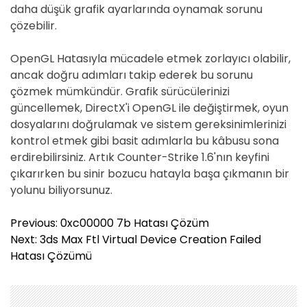
daha düşük grafik ayarlarında oynamak sorunu
çözebilir.
OpenGL Hatasıyla mücadele etmek zorlayıcı olabilir,
ancak doğru adımları takip ederek bu sorunu
çözmek mümkündür. Grafik sürücülerinizi
güncellemek, DirectX'i OpenGL ile değiştirmek, oyun
dosyalarını doğrulamak ve sistem gereksinimlerinizi
kontrol etmek gibi basit adımlarla bu kâbusu sona
erdirebilirsiniz. Artık Counter-Strike 1.6'nın keyfini
çıkarırken bu sinir bozucu hatayla başa çıkmanın bir
yolunu biliyorsunuz.
Y
Previous:
0xc00000 7b Hatası Çözüm
a
Next:
3ds Max Ftl Virtual Device Creation Failed
z
Hatası Çözümü
ı
g
e