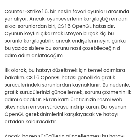
D
E
Counter-Strike 1.6, bir neslin favori oyunları arasında
yer alıyor. Ancak, oyunseverlerin karşılaştığı en can
sıkıcı sorunlardan biri, CS 1.6 OpenGL hatasıdır.
Oyunun keyfini çıkarmak isteyen birçok kişi bu
sorunla karşılaşabilir, ancak endişelenmeyin, çünkü
bu yazıda sizlere bu sorunu nasıl çözebileceğinizi
adım adım anlatacağım.
İlk olarak, bu hatayı düzeltmek için temel adımlara
bakalım. CS 1.6 OpenGL hatası genellikle grafik
sürücülerindeki sorunlardan kaynaklanır. Bu nedenle,
grafik sürücülerinizi güncellemek, sorunu çözmenin ilk
adımı olacaktır. Ekran kartı üreticinizin resmi web
sitesinden en son sürücüyü indirip kurun. Bu, oyunun
OpenGL gereksinimlerini karşılayacak ve hatayı
ortadan kaldıracaktır.
Ancak, bazen sürücülerin güncellenmesi bu hatayı