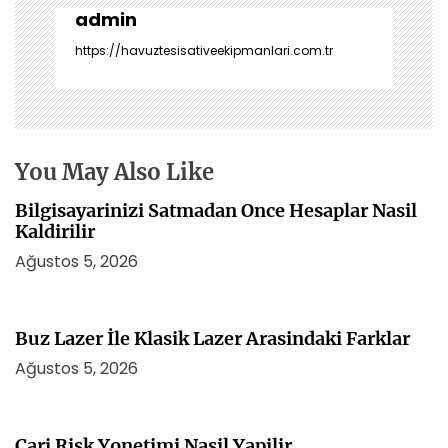
z
admin
i
https://havuztesisativeekipmanlari.com.tr
n
m
e
s
i
You May Also Like
Bilgisayarinizi Satmadan Once Hesaplar Nasil
Kaldirilir
Ağustos 5, 2026
Buz Lazer İle Klasik Lazer Arasindaki Farklar
Ağustos 5, 2026
Cari Risk Yonetimi Nasil Yapilir