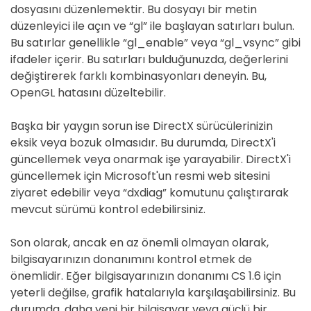
dosyasını düzenlemektir. Bu dosyayı bir metin
düzenleyici ile açın ve “gl” ile başlayan satırları bulun.
Bu satırlar genellikle “gl_enable” veya “gl_vsync” gibi
ifadeler içerir. Bu satırları bulduğunuzda, değerlerini
değiştirerek farklı kombinasyonları deneyin. Bu,
OpenGL hatasını düzeltebilir.
Başka bir yaygın sorun ise DirectX sürücülerinizin
eksik veya bozuk olmasıdır. Bu durumda, DirectX'i
güncellemek veya onarmak işe yarayabilir. DirectX'i
güncellemek için Microsoft'un resmi web sitesini
ziyaret edebilir veya “dxdiag” komutunu çalıştırarak
mevcut sürümü kontrol edebilirsiniz.
Son olarak, ancak en az önemli olmayan olarak,
bilgisayarınızın donanımını kontrol etmek de
önemlidir. Eğer bilgisayarınızın donanımı CS 1.6 için
yeterli değilse, grafik hatalarıyla karşılaşabilirsiniz. Bu
durumda, daha yeni bir bilgisayar veya güçlü bir