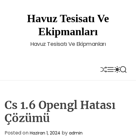
S
k
Havuz Tesisatı Ve
i
p
Ekipmanları
t
o
Havuz Tesisatı Ve Ekipmanları
c
o
n
t
S
M
S
S
H
E
W
E
e
U
N
I
A
n
F
U
T
R
t
F
C
C
L
H
H
E
C
Cs 1.6 Opengl Hatası
O
L
Çözümü
O
R
M
Posted on
by
Haziran 1, 2024
admin
O