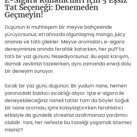
E-Sigara Kullanıcıları İçin 5 Eşsiz
Tat Seçeneği: Denemeden
Geçmeyin!
Düşünün ki muhteşem bir meyve bahçesinde
yürüyorsunuz; etrafınızda olgunlaşmış mango, juicy
ananas ve tatlı çilekler. Meyve aromaları, e-sigara
deneyiminize anında ferahlık katarken, her puff’ta
tatlı bir yaz gününü hissediyorsunuz. Bu eşsiz karışım,
damak zevkinizi tazelerken, aynı zamanda enerji dolu
bir deneyim sunuyor.
Sıcak bir yaz günü düşünün. Bir yudum nane, hemen
yanınızdaki baskıcı sıcaklığı alıyor. İşte e-sigara ile
deneyebileceğiniz naneli tatlar tam da böyle! Soğuk
bir nane aroması, içimi kolaylaştırırken ferahlatıcı
etkisiyle de gündelik stresinizi azaltmanıza yardımcı
olabilir. Yani, her nefeste bu tazeliği yaşamak istemez
misiniz?