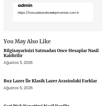
z
admin
i
https://havuztesisativeekipmanlari.com.tr
n
m
e
s
i
You May Also Like
Bilgisayarinizi Satmadan Once Hesaplar Nasil
Kaldirilir
Ağustos 5, 2026
Buz Lazer İle Klasik Lazer Arasindaki Farklar
Ağustos 5, 2026