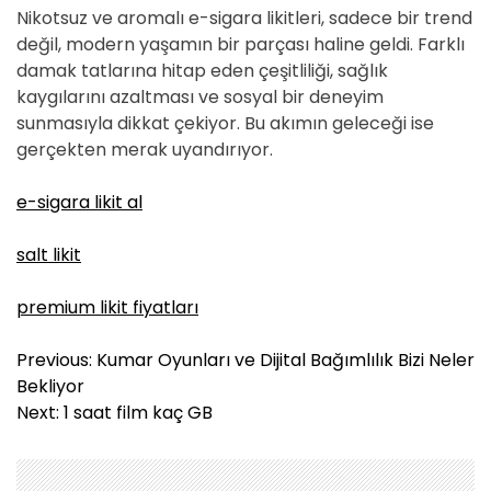
Nikotsuz ve aromalı e-sigara likitleri, sadece bir trend
değil, modern yaşamın bir parçası haline geldi. Farklı
damak tatlarına hitap eden çeşitliliği, sağlık
kaygılarını azaltması ve sosyal bir deneyim
sunmasıyla dikkat çekiyor. Bu akımın geleceği ise
gerçekten merak uyandırıyor.
e-sigara likit al
salt likit
premium likit fiyatları
Y
Previous:
Kumar Oyunları ve Dijital Bağımlılık Bizi Neler
a
Bekliyor
z
Next:
1 saat film kaç GB
ı
g
e