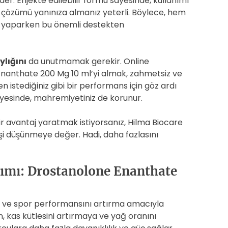
i eder. Enjekte edilebilir formu sayesinde, kullanımı
ili çözümü yanınıza almanız yeterli. Böylece, hem
 yaparken bu önemli destekten
ylığını
da unutmamak gerekir. Online
nanthate 200 Mg 10 ml’yi almak, zahmetsiz ve
en istediğiniz gibi bir performans için göz ardı
 sayesinde, mahremiyetiniz de korunur.
r avantaj yaratmak istiyorsanız, Hilma Biocare
i düşünmeye değer. Hadi, daha fazlasını
rımı: Drostanolone Enanthate
e ve spor performansını artırma amacıyla
rün, kas kütlesini artırmaya ve yağ oranını