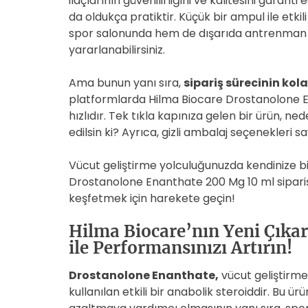
ilaçlarının güvenilirliğini ve kalitesini garant
da oldukça pratiktir. Küçük bir ampul ile etk
spor salonunda hem de dışarıda antrenman
yararlanabilirsiniz.
Ama bunun yanı sıra,
sipariş sürecinin kola
platformlarda Hilma Biocare Drostanolone E
hızlıdır. Tek tıkla kapınıza gelen bir ürün, ned
edilsin ki? Ayrıca, gizli ambalaj seçenekleri
Vücut geliştirme yolculuğunuzda kendinize bi
Drostanolone Enanthate 200 Mg 10 ml sipariş
keşfetmek için harekete geçin!
Hilma Biocare’nın Yeni Çıka
ile Performansınızı Artırın!
Drostanolone Enanthate,
vücut geliştirm
kullanılan etkili bir anabolik steroiddir. Bu ü