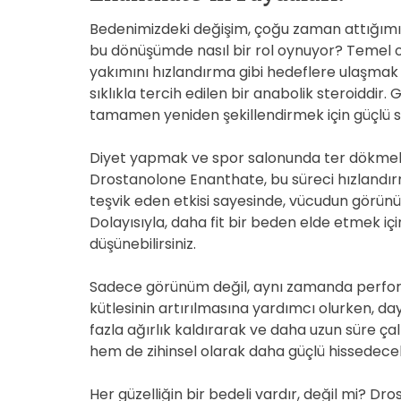
Bedenimizdeki değişim, çoğu zaman attığımı
bu dönüşümde nasıl bir rol oynuyor? Temel o
yakımını hızlandırma gibi hedeflere ulaşmak i
sıklıkla tercih edilen bir anabolik steroiddir
tamamen yeniden şekillendirmek için güçlü s
Diyet yapmak ve spor salonunda ter dökmek, b
Drostanolone Enanthate, bu süreci hızlandır
teşvik eden etkisi sayesinde, vücudun görünüm
Dolayısıyla, daha fit bir beden elde etmek iç
düşünebilirsiniz.
Sadece görünüm değil, aynı zamanda perfor
kütlesinin artırılmasına yardımcı olurken, da
fazla ağırlık kaldırarak ve daha uzun süre çalış
hem de zihinsel olarak daha güçlü hissedecek
Her güzelliğin bir bedeli vardır, değil mi? D