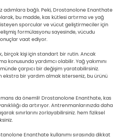
z adımlara bağlı. Peki, Drostanolone Enanthate
larak, bu madde, kas kütlesi artırma ve yağ
steyen sporcular ve vücut geliştirmeciler için
. Gelişmiş formülasyonu sayesinde, vücudu
onuçlar vaat ediyor.
irçok kişi için standart bir rutin. Ancak
ma konusunda yardımcı olabilir. Yağ yakımını
ünde çarpıcı bir değişim yaratabilirsiniz.
in ekstra bir yardım almak isterseniz, bu ürünü
mans da önemli! Drostanolone Enanthate, kas
yanıklılığı da artırıyor. Antrenmanlarınızda daha
arak sınırlarını zorlayabilirsiniz. hem fiziksel
siniz.
rostanolone Enanthate kullanımı sırasında dikkat