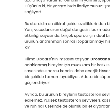
azaltmaya yardımcı olmasının yanı sıra, spor
Düşünün ki, bir yarışta hızla ilerliyorsunuz; i
sağlıyor!
Bu steroidin en dikkat çekici özelliklerinden 
Yani, vücudunuzun doğal dengesini bozmadan 
etkinliği sayesinde, birçok sporcu için ideal b
ürünün, antrenman sonrası toparlanmayı hızla
ki?
Hilma Biocare'nın imzasını taşıyan
Drostano
odaklanmış bireyler için muazzam bir katkı 
sayesinde, sporcu kendini daha enerjik hisse
bir şekilde tamamlayabiliyor. Adeta bir süpe
güçlendiriyor!
Ayrıca, bu ürünün bireylerin testosteron seviy
edilemez. Yüksek testosteron seviyeleri, kas
ve ruh hali üzerinde de olumlu bir etki yaratır. 