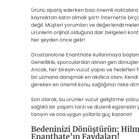
Ürünü sipariş ederken bazı önemli noktalara d
kaynaktan satın almak şart! İnternette birçok
değil. Müşteri yorumları ve değerlendirmeleri
ürünlerin orijinal olduğuna dair belgeleri ko
her şeyden önce gelir!
Drostanolone Enanthate kullanmaya başlama
Genellikle, sporculardan alınan geri dönüşler
Ancak, her bireyin vücut yapısı ve hedefleri f
bir uzmana danışmak en akıllıca olanı. Kendi
gereken en önemli konu, sağlığınızı riske a
Son olarak, bu ürünler vücut geliştirme yolcul
sağlıklı bir yaşam tarzı ve düzenli egzersizin
tanıyın ve ona uygun yollarla güç kazanın!
Bedeninizi Dönüştürün: Hilm
Enanthate’ın Faydaları!