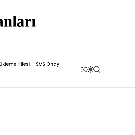
nları
ükleme Hilesi
SMS Onay
S
S
S
H
W
E
U
I
A
F
T
R
F
C
C
L
H
H
E
C
O
L
O
R
M
O