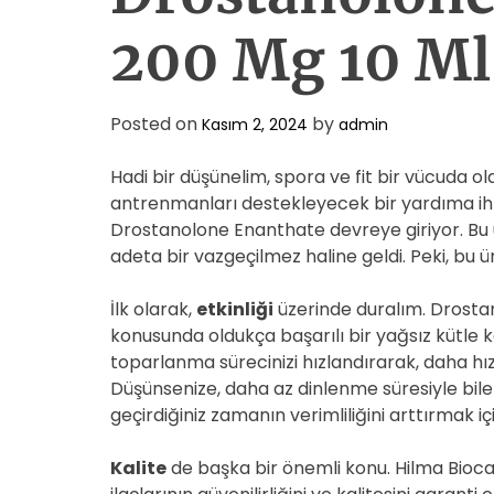
200 Mg 10 Ml 
Posted on
by
Kasım 2, 2024
admin
Hadi bir düşünelim, spora ve fit bir vücuda ol
antrenmanları destekleyecek bir yardıma ihti
Drostanolone Enanthate devreye giriyor. Bu ür
adeta bir vazgeçilmez haline geldi. Peki, bu 
İlk olarak,
etkinliği
üzerinde duralım. Drostan
konusunda oldukça başarılı bir yağsız kütle k
toparlanma sürecinizi hızlandırarak, daha hız
Düşünsenize, daha az dinlenme süresiyle bile k
geçirdiğiniz zamanın verimliliğini arttırmak içi
Kalite
de başka bir önemli konu. Hilma Bioc