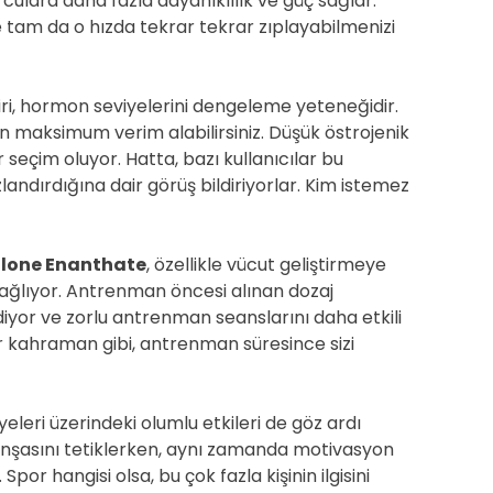
culara daha fazla dayanıklılık ve güç sağlar.
şte tam da o hızda tekrar tekrar zıplayabilmenizi
biri, hormon seviyelerini dengeleme yeteneğidir.
maksimum verim alabilirsiniz. Düşük östrojenik
ir seçim oluyor. Hatta, bazı kullanıcılar bu
ndırdığına dair görüş bildiriyorlar. Kim istemez
lone Enanthate
, özellikle vücut geliştirmeye
sağlıyor. Antrenman öncesi alınan dozaj
diyor ve zorlu antrenman seanslarını daha etkili
r kahraman gibi, antrenman süresince sizi
eleri üzerindeki olumlu etkileri de göz ardı
 inşasını tetiklerken, aynı zamanda motivasyon
Spor hangisi olsa, bu çok fazla kişinin ilgisini