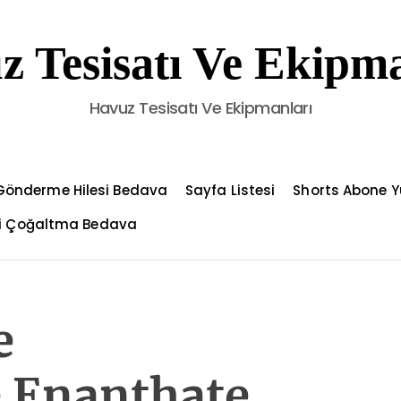
z Tesisatı Ve Ekipma
Havuz Tesisatı Ve Ekipmanları
Gönderme Hilesi Bedava
Sayfa Listesi
Shorts Abone Y
çi Çoğaltma Bedava
e
 Enanthate