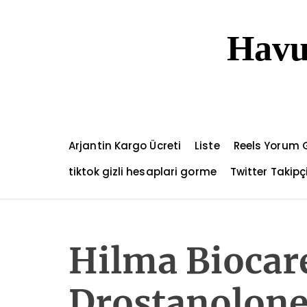
S
k
Havu
i
p
t
o
c
o
n
Arjantin Kargo Ücreti
Liste
Reels Yorum 
t
e
tiktok gizli hesaplari gorme
Twitter Takip
n
t
Hilma Biocar
Drostanolone